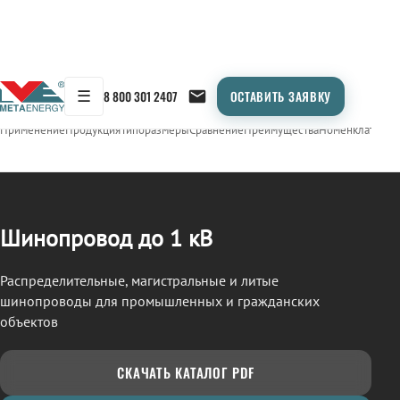
☰
8 800 301 2407
ОСТАВИТЬ ЗАЯВКУ
/
ШИНОПРОВОД
← Продукция
Применение
Продукция
Типоразмеры
Сравнение
Преимущества
Номенклатура
О
Шинопровод до 1 кВ
Распределительные, магистральные и литые
шинопроводы для промышленных и гражданских
объектов
СКАЧАТЬ КАТАЛОГ PDF