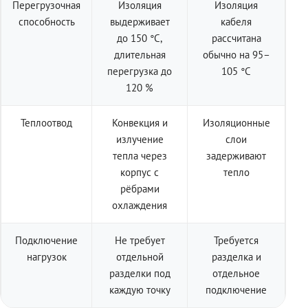
Перегрузочная
Изоляция
Изоляция
способность
выдерживает
кабеля
до 150 °C,
рассчитана
длительная
обычно на 95–
перегрузка до
105 °C
120 %
Теплоотвод
Конвекция и
Изоляционные
излучение
слои
тепла через
задерживают
корпус с
тепло
рёбрами
охлаждения
Подключение
Не требует
Требуется
нагрузок
отдельной
разделка и
разделки под
отдельное
каждую точку
подключение