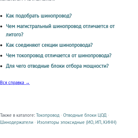
Как подобрать шинопровод?
Чем магистральный шинопровод отличается от
литого?
Как соединяют секции шинопровода?
Чем токопровод отличается от шинопровода?
Для чего отводные блоки отбора мощности?
Вся справка →
Также в каталоге:
Токопровод
·
Отводные блоки ЦОД
·
Смежные продукты
Шинодержатели
·
Изоляторы эпоксидные (ИО, ИП, КИНН)