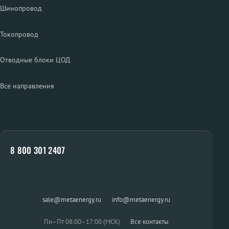
Шинопровод
Токопровод
Отводные блоки ЦОД
Все направления
8 800 301 2407
sale@metaenergy.ru
·
info@metaenergy.ru
Пн–Пт 08:00–17:00 (МСК)
·
Все контакты