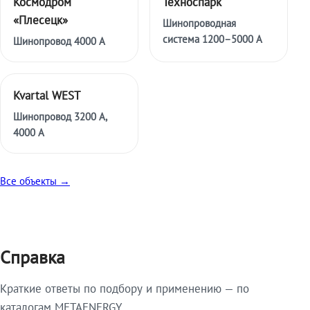
Космодром
Техноспарк
«Плесецк»
Шинопроводная
система 1200–5000 А
Шинопровод 4000 А
Kvartal WEST
Шинопровод 3200 А,
4000 А
Все объекты →
Справка
Краткие ответы по подбору и применению — по
каталогам METAENERGY.