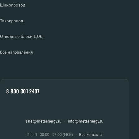
Шинопровод
Токопровод
Отводные блоки ЦОД
Все направления
8 800 301 2407
sale@metaenergy.ru
·
info@metaenergy.ru
Пн–Пт 08:00–17:00 (МСК)
·
Все контакты