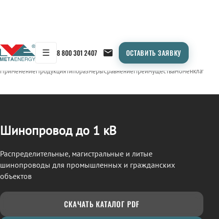
☰
8 800 301 2407
ОСТАВИТЬ ЗАЯВКУ
/
ШИНОПРОВОД
← Продукция
Применение
Продукция
Типоразмеры
Сравнение
Преимущества
Номенклатура
О
Шинопровод до 1 кВ
Распределительные, магистральные и литые
шинопроводы для промышленных и гражданских
объектов
СКАЧАТЬ КАТАЛОГ PDF