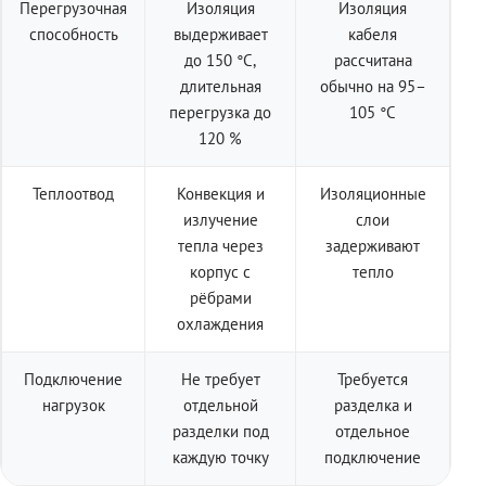
Перегрузочная
Изоляция
Изоляция
способность
выдерживает
кабеля
до 150 °C,
рассчитана
длительная
обычно на 95–
перегрузка до
105 °C
120 %
Теплоотвод
Конвекция и
Изоляционные
излучение
слои
тепла через
задерживают
корпус с
тепло
рёбрами
охлаждения
Подключение
Не требует
Требуется
нагрузок
отдельной
разделка и
разделки под
отдельное
каждую точку
подключение