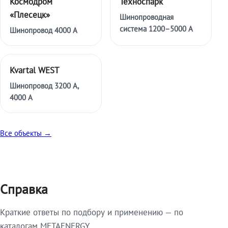
Космодром
Техноспарк
«Плесецк»
Шинопроводная
система 1200–5000 А
Шинопровод 4000 А
Kvartal WEST
Шинопровод 3200 А,
4000 А
Все объекты →
Справка
Краткие ответы по подбору и применению — по
каталогам METAENERGY.