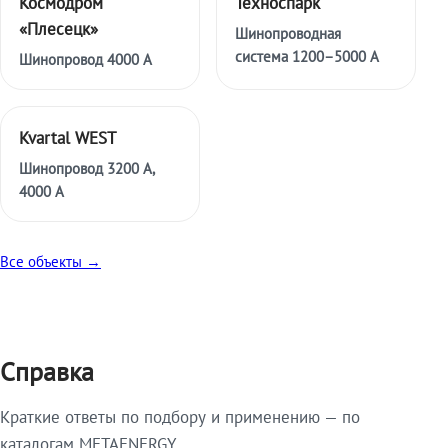
Космодром
Техноспарк
«Плесецк»
Шинопроводная
система 1200–5000 А
Шинопровод 4000 А
Kvartal WEST
Шинопровод 3200 А,
4000 А
Все объекты →
Справка
Краткие ответы по подбору и применению — по
каталогам METAENERGY.