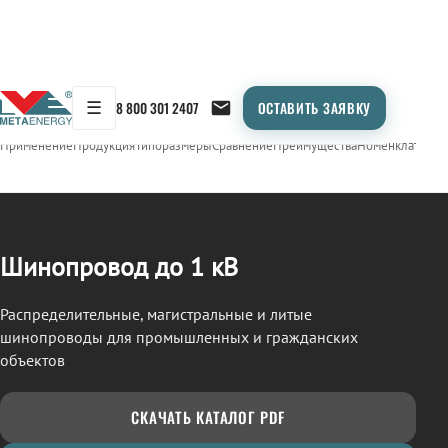
☰
8 800 301 2407
ОСТАВИТЬ ЗАЯВКУ
/
ШИНОПРОВОД
← Продукция
Применение
Продукция
Типоразмеры
Сравнение
Преимущества
Номенклатура
О
Шинопровод до 1 кВ
Распределительные, магистральные и литые
шинопроводы для промышленных и гражданских
объектов
СКАЧАТЬ КАТАЛОГ PDF