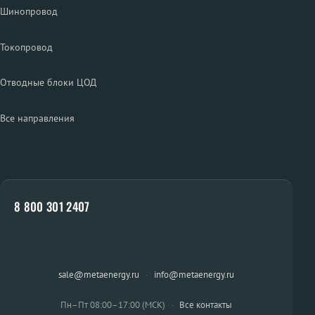
Шинопровод
Токопровод
Отводные блоки ЦОД
Все направления
8 800 301 2407
sale@metaenergy.ru
·
info@metaenergy.ru
Пн–Пт 08:00–17:00 (МСК)
·
Все контакты