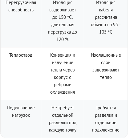
Перегрузочная
Изоляция
Изоляция
способность
выдерживает
кабеля
до 150 °C,
рассчитана
длительная
обычно на 95–
перегрузка до
105 °C
120 %
Теплоотвод
Конвекция и
Изоляционные
излучение
слои
тепла через
задерживают
корпус с
тепло
рёбрами
охлаждения
Подключение
Не требует
Требуется
нагрузок
отдельной
разделка и
разделки под
отдельное
каждую точку
подключение