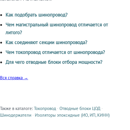
Как подобрать шинопровод?
Чем магистральный шинопровод отличается от
литого?
Как соединяют секции шинопровода?
Чем токопровод отличается от шинопровода?
Для чего отводные блоки отбора мощности?
Вся справка →
Также в каталоге:
Токопровод
·
Отводные блоки ЦОД
·
Смежные продукты
Шинодержатели
·
Изоляторы эпоксидные (ИО, ИП, КИНН)