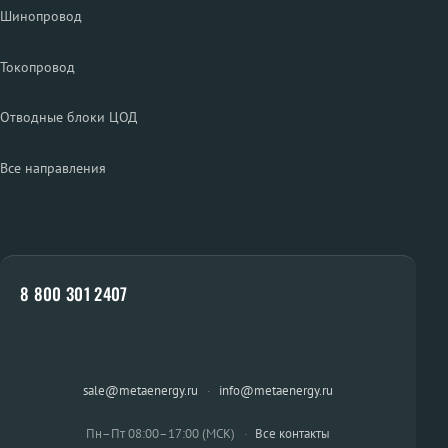
Шинопровод
Токопровод
Отводные блоки ЦОД
Все направления
8 800 301 2407
sale@metaenergy.ru
·
info@metaenergy.ru
Пн–Пт 08:00–17:00 (МСК)
·
Все контакты