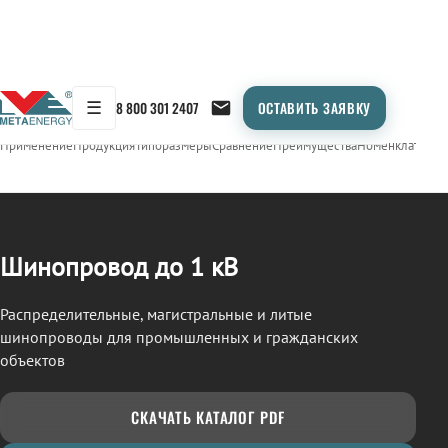
☰
8 800 301 2407
ОСТАВИТЬ ЗАЯВКУ
/
ШИНОПРОВОД
← Продукция
Применение
Продукция
Типоразмеры
Сравнение
Преимущества
Номенклатура
О
Шинопровод до 1 кВ
Распределительные, магистральные и литые
шинопроводы для промышленных и гражданских
объектов
СКАЧАТЬ КАТАЛОГ PDF