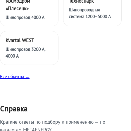
Космодром
Техноспарк
«Плесецк»
Шинопроводная
система 1200–5000 А
Шинопровод 4000 А
Kvartal WEST
Шинопровод 3200 А,
4000 А
Все объекты →
Справка
Краткие ответы по подбору и применению — по
каталогам METAENERGY.