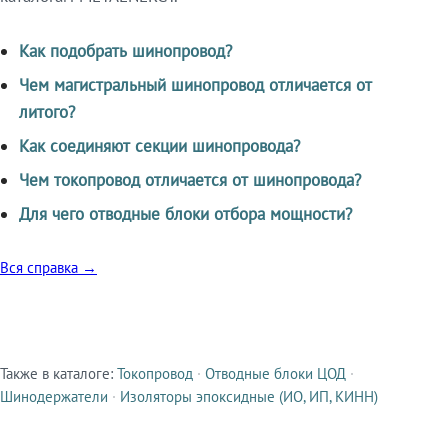
Как подобрать шинопровод?
Чем магистральный шинопровод отличается от
литого?
Как соединяют секции шинопровода?
Чем токопровод отличается от шинопровода?
Для чего отводные блоки отбора мощности?
Вся справка →
Также в каталоге:
Токопровод
·
Отводные блоки ЦОД
·
Смежные продукты
Шинодержатели
·
Изоляторы эпоксидные (ИО, ИП, КИНН)