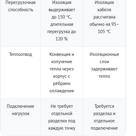
Перегрузочная
Изоляция
Изоляция
способность
выдерживает
кабеля
до 150 °C,
рассчитана
длительная
обычно на 95–
перегрузка до
105 °C
120 %
Теплоотвод
Конвекция и
Изоляционные
излучение
слои
тепла через
задерживают
корпус с
тепло
рёбрами
охлаждения
Подключение
Не требует
Требуется
нагрузок
отдельной
разделка и
разделки под
отдельное
каждую точку
подключение