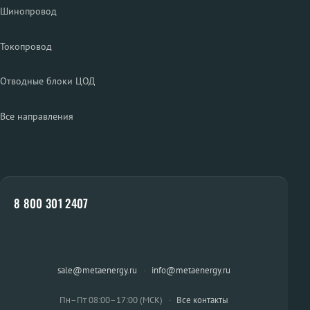
Шинопровод
Токопровод
Отводные блоки ЦОД
Все направления
8 800 301 2407
sale@metaenergy.ru
·
info@metaenergy.ru
Пн–Пт 08:00–17:00 (МСК)
·
Все контакты