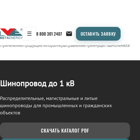
☰
8 800 301 2407
ОСТАВИТЬ ЗАЯВКУ
/
ШИНОПРОВОД
← Продукция
Применение
Продукция
Типоразмеры
Сравнение
Преимущества
Номенклатура
О
Шинопровод до 1 кВ
Распределительные, магистральные и литые
шинопроводы для промышленных и гражданских
объектов
СКАЧАТЬ КАТАЛОГ PDF