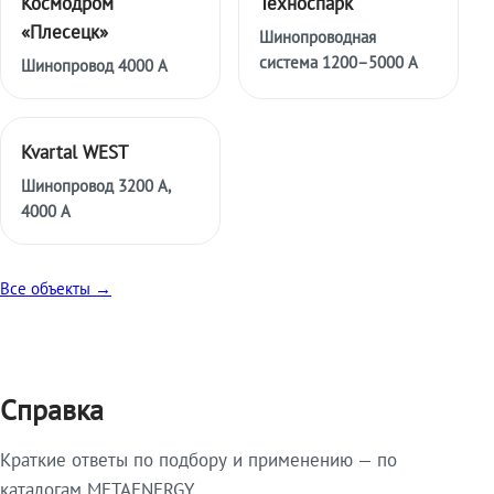
Космодром
Техноспарк
«Плесецк»
Шинопроводная
система 1200–5000 А
Шинопровод 4000 А
Kvartal WEST
Шинопровод 3200 А,
4000 А
Все объекты →
Справка
Краткие ответы по подбору и применению — по
каталогам METAENERGY.