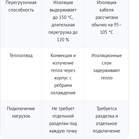
Перегрузочная
Изоляция
Изоляция
способность
выдерживает
кабеля
до 150 °C,
рассчитана
длительная
обычно на 95–
перегрузка до
105 °C
120 %
Теплоотвод
Конвекция и
Изоляционные
излучение
слои
тепла через
задерживают
корпус с
тепло
рёбрами
охлаждения
Подключение
Не требует
Требуется
нагрузок
отдельной
разделка и
разделки под
отдельное
каждую точку
подключение