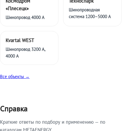
Космодром
Техноспарк
«Плесецк»
Шинопроводная
система 1200–5000 А
Шинопровод 4000 А
Kvartal WEST
Шинопровод 3200 А,
4000 А
Все объекты →
Справка
Краткие ответы по подбору и применению — по
каталогам METAENERGY.