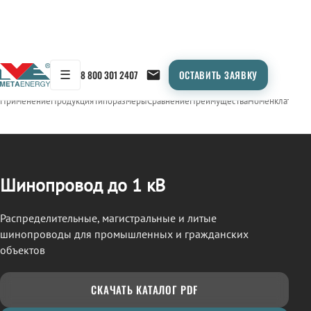
☰
8 800 301 2407
ОСТАВИТЬ ЗАЯВКУ
/
ШИНОПРОВОД
← Продукция
Применение
Продукция
Типоразмеры
Сравнение
Преимущества
Номенклатура
О
Шинопровод до 1 кВ
Распределительные, магистральные и литые
шинопроводы для промышленных и гражданских
объектов
СКАЧАТЬ КАТАЛОГ PDF