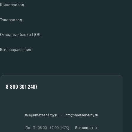
Шинопровод
Токопровод
Отводные блоки ЦОД
Все направления
8 800 301 2407
sale@metaenergy.ru
·
info@metaenergy.ru
Пн–Пт 08:00–17:00 (МСК)
·
Все контакты