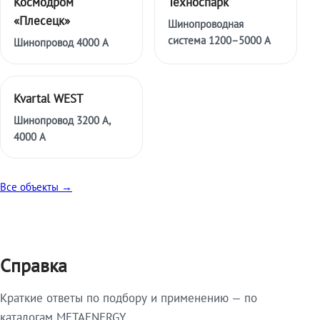
Космодром
Техноспарк
«Плесецк»
Шинопроводная
система 1200–5000 А
Шинопровод 4000 А
Kvartal WEST
Шинопровод 3200 А,
4000 А
Все объекты →
Справка
Краткие ответы по подбору и применению — по
каталогам METAENERGY.