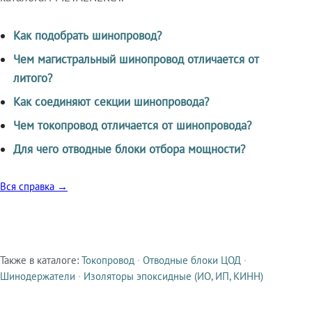
Как подобрать шинопровод?
Чем магистральный шинопровод отличается от
литого?
Как соединяют секции шинопровода?
Чем токопровод отличается от шинопровода?
Для чего отводные блоки отбора мощности?
Вся справка →
Также в каталоге:
Токопровод
·
Отводные блоки ЦОД
·
Смежные продукты
Шинодержатели
·
Изоляторы эпоксидные (ИО, ИП, КИНН)