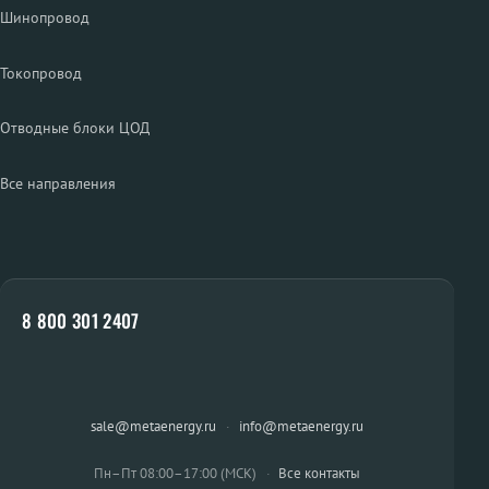
Шинопровод
Токопровод
Отводные блоки ЦОД
Все направления
8 800 301 2407
sale@metaenergy.ru
·
info@metaenergy.ru
Пн–Пт 08:00–17:00 (МСК)
·
Все контакты