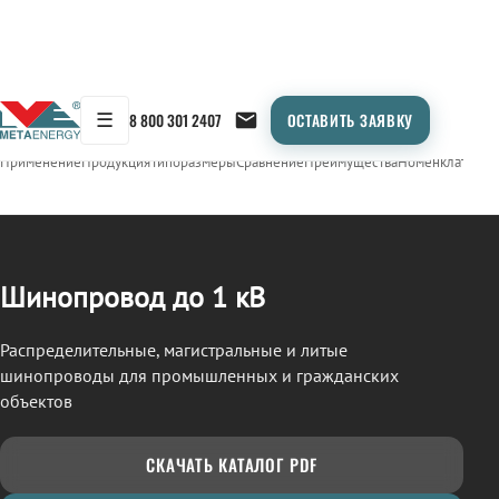
☰
8 800 301 2407
ОСТАВИТЬ ЗАЯВКУ
/
ШИНОПРОВОД
← Продукция
Применение
Продукция
Типоразмеры
Сравнение
Преимущества
Номенклатура
О
Шинопровод до 1 кВ
Распределительные, магистральные и литые
шинопроводы для промышленных и гражданских
объектов
СКАЧАТЬ КАТАЛОГ PDF