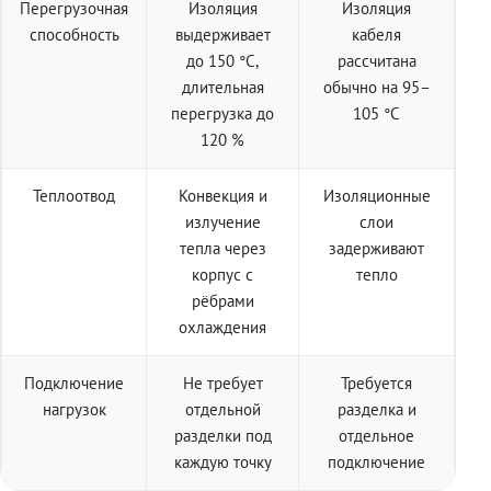
Перегрузочная
Изоляция
Изоляция
способность
выдерживает
кабеля
до 150 °C,
рассчитана
длительная
обычно на 95–
перегрузка до
105 °C
120 %
Теплоотвод
Конвекция и
Изоляционные
излучение
слои
тепла через
задерживают
корпус с
тепло
рёбрами
охлаждения
Подключение
Не требует
Требуется
нагрузок
отдельной
разделка и
разделки под
отдельное
каждую точку
подключение