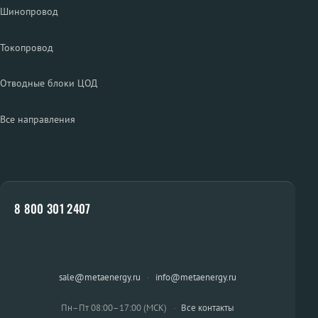
Шинопровод
Токопровод
Отводные блоки ЦОД
Все направления
8 800 301 2407
sale@metaenergy.ru
·
info@metaenergy.ru
Пн–Пт 08:00–17:00 (МСК)
·
Все контакты