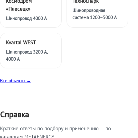
Космодром
Техноспарк
«Плесецк»
Шинопроводная
система 1200–5000 А
Шинопровод 4000 А
Kvartal WEST
Шинопровод 3200 А,
4000 А
Все объекты →
Справка
Краткие ответы по подбору и применению — по
каталогам METAENERGY.