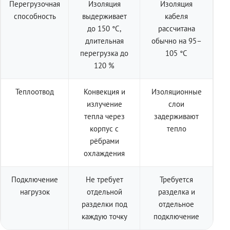
Перегрузочная
Изоляция
Изоляция
способность
выдерживает
кабеля
до 150 °C,
рассчитана
длительная
обычно на 95–
перегрузка до
105 °C
120 %
Теплоотвод
Конвекция и
Изоляционные
излучение
слои
тепла через
задерживают
корпус с
тепло
рёбрами
охлаждения
Подключение
Не требует
Требуется
нагрузок
отдельной
разделка и
разделки под
отдельное
каждую точку
подключение