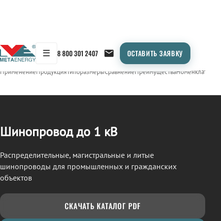
☰
8 800 301 2407
ОСТАВИТЬ ЗАЯВКУ
/
ШИНОПРОВОД
← Продукция
Применение
Продукция
Типоразмеры
Сравнение
Преимущества
Номенклатура
О
Шинопровод до 1 кВ
Распределительные, магистральные и литые
шинопроводы для промышленных и гражданских
объектов
СКАЧАТЬ КАТАЛОГ PDF