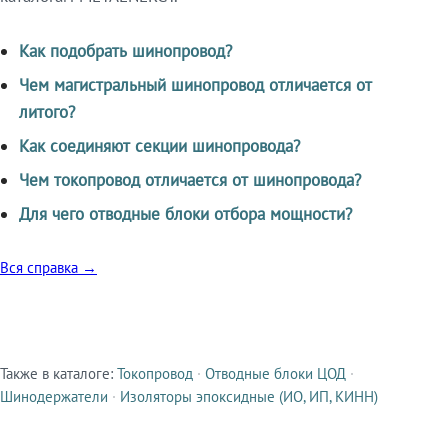
Как подобрать шинопровод?
Чем магистральный шинопровод отличается от
литого?
Как соединяют секции шинопровода?
Чем токопровод отличается от шинопровода?
Для чего отводные блоки отбора мощности?
Вся справка →
Также в каталоге:
Токопровод
·
Отводные блоки ЦОД
·
Смежные продукты
Шинодержатели
·
Изоляторы эпоксидные (ИО, ИП, КИНН)