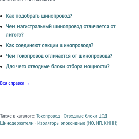
Как подобрать шинопровод?
Чем магистральный шинопровод отличается от
литого?
Как соединяют секции шинопровода?
Чем токопровод отличается от шинопровода?
Для чего отводные блоки отбора мощности?
Вся справка →
Также в каталоге:
Токопровод
·
Отводные блоки ЦОД
·
Смежные продукты
Шинодержатели
·
Изоляторы эпоксидные (ИО, ИП, КИНН)