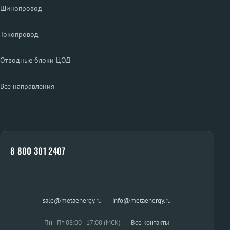
Шинопровод
Токопровод
Отводные блоки ЦОД
Все направления
8 800 301 2407
sale@metaenergy.ru
·
info@metaenergy.ru
Пн–Пт 08:00–17:00 (МСК)
·
Все контакты