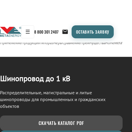
☰
8 800 301 2407
ОСТАВИТЬ ЗАЯВКУ
/
ШИНОПРОВОД
← Продукция
Применение
Продукция
Типоразмеры
Сравнение
Преимущества
Номенклатура
О
Шинопровод до 1 кВ
Распределительные, магистральные и литые
шинопроводы для промышленных и гражданских
объектов
СКАЧАТЬ КАТАЛОГ PDF