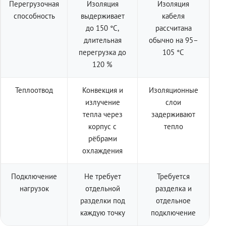
Перегрузочная
Изоляция
Изоляция
способность
выдерживает
кабеля
до 150 °C,
рассчитана
длительная
обычно на 95–
перегрузка до
105 °C
120 %
Теплоотвод
Конвекция и
Изоляционные
излучение
слои
тепла через
задерживают
корпус с
тепло
рёбрами
охлаждения
Подключение
Не требует
Требуется
нагрузок
отдельной
разделка и
разделки под
отдельное
каждую точку
подключение