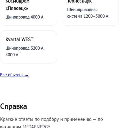
Космодром
Техноспарк
«Плесецк»
Шинопроводная
система 1200–5000 А
Шинопровод 4000 А
Kvartal WEST
Шинопровод 3200 А,
4000 А
Все объекты →
Справка
Краткие ответы по подбору и применению — по
каталогам METAENERGY.