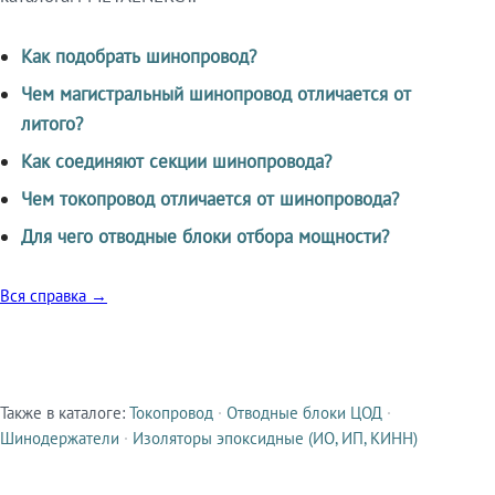
Как подобрать шинопровод?
Чем магистральный шинопровод отличается от
литого?
Как соединяют секции шинопровода?
Чем токопровод отличается от шинопровода?
Для чего отводные блоки отбора мощности?
Вся справка →
Также в каталоге:
Токопровод
·
Отводные блоки ЦОД
·
Смежные продукты
Шинодержатели
·
Изоляторы эпоксидные (ИО, ИП, КИНН)