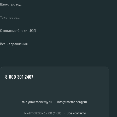
Шинопровод
Токопровод
Отводные блоки ЦОД
Все направления
8 800 301 2407
sale@metaenergy.ru
·
info@metaenergy.ru
Пн–Пт 08:00–17:00 (МСК)
·
Все контакты