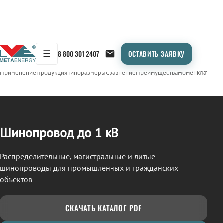
☰
8 800 301 2407
ОСТАВИТЬ ЗАЯВКУ
/
ШИНОПРОВОД
← Продукция
Применение
Продукция
Типоразмеры
Сравнение
Преимущества
Номенклатура
О
Шинопровод до 1 кВ
Распределительные, магистральные и литые
шинопроводы для промышленных и гражданских
объектов
СКАЧАТЬ КАТАЛОГ PDF