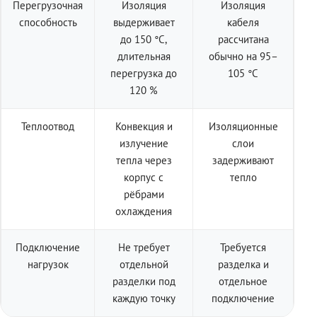
Перегрузочная
Изоляция
Изоляция
способность
выдерживает
кабеля
до 150 °C,
рассчитана
длительная
обычно на 95–
перегрузка до
105 °C
120 %
Теплоотвод
Конвекция и
Изоляционные
излучение
слои
тепла через
задерживают
корпус с
тепло
рёбрами
охлаждения
Подключение
Не требует
Требуется
нагрузок
отдельной
разделка и
разделки под
отдельное
каждую точку
подключение