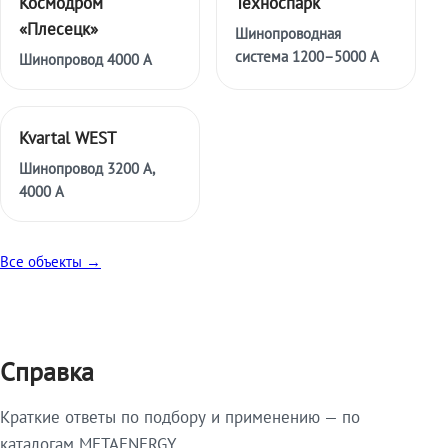
Космодром
Техноспарк
«Плесецк»
Шинопроводная
система 1200–5000 А
Шинопровод 4000 А
Kvartal WEST
Шинопровод 3200 А,
4000 А
Все объекты →
Справка
Краткие ответы по подбору и применению — по
каталогам METAENERGY.