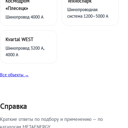
Космодром
Техноспарк
«Плесецк»
Шинопроводная
система 1200–5000 А
Шинопровод 4000 А
Kvartal WEST
Шинопровод 3200 А,
4000 А
Все объекты →
Справка
Краткие ответы по подбору и применению — по
каталогам METAENERGY.