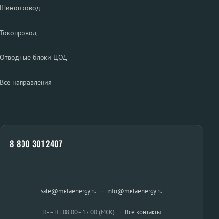
Шинопровод
Токопровод
Отводные блоки ЦОД
Все направления
8 800 301 2407
sale@metaenergy.ru
·
info@metaenergy.ru
Пн–Пт 08:00–17:00 (МСК)
·
Все контакты