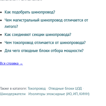
Как подобрать шинопровод?
Чем магистральный шинопровод отличается от
литого?
Как соединяют секции шинопровода?
Чем токопровод отличается от шинопровода?
Для чего отводные блоки отбора мощности?
Вся справка →
Также в каталоге:
Токопровод
·
Отводные блоки ЦОД
·
Смежные продукты
Шинодержатели
·
Изоляторы эпоксидные (ИО, ИП, КИНН)