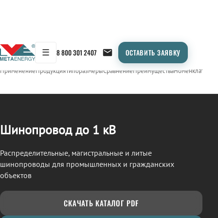
☰
8 800 301 2407
ОСТАВИТЬ ЗАЯВКУ
/
ШИНОПРОВОД
← Продукция
Применение
Продукция
Типоразмеры
Сравнение
Преимущества
Номенклатура
О
Шинопровод до 1 кВ
Распределительные, магистральные и литые
шинопроводы для промышленных и гражданских
объектов
СКАЧАТЬ КАТАЛОГ PDF