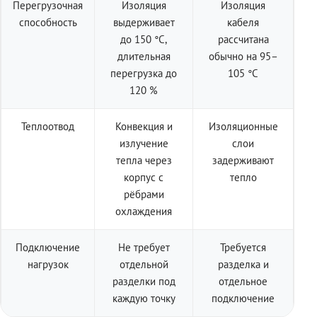
Перегрузочная
Изоляция
Изоляция
способность
выдерживает
кабеля
до 150 °C,
рассчитана
длительная
обычно на 95–
перегрузка до
105 °C
120 %
Теплоотвод
Конвекция и
Изоляционные
излучение
слои
тепла через
задерживают
корпус с
тепло
рёбрами
охлаждения
Подключение
Не требует
Требуется
нагрузок
отдельной
разделка и
разделки под
отдельное
каждую точку
подключение