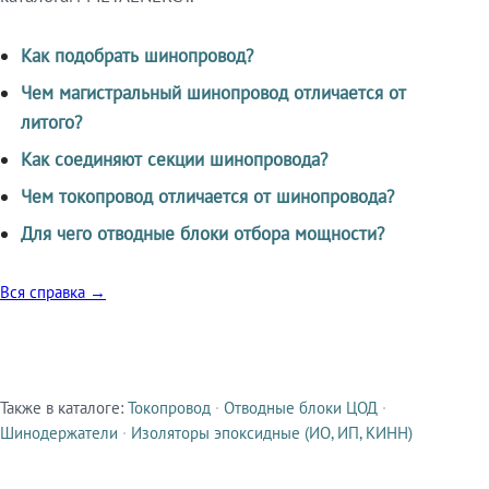
Как подобрать шинопровод?
Чем магистральный шинопровод отличается от
литого?
Как соединяют секции шинопровода?
Чем токопровод отличается от шинопровода?
Для чего отводные блоки отбора мощности?
Вся справка →
Также в каталоге:
Токопровод
·
Отводные блоки ЦОД
·
Смежные продукты
Шинодержатели
·
Изоляторы эпоксидные (ИО, ИП, КИНН)