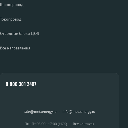
Шинопровод
Токопровод
Отводные блоки ЦОД
Все направления
8 800 301 2407
sale@metaenergy.ru
·
info@metaenergy.ru
Пн–Пт 08:00–17:00 (МСК)
·
Все контакты