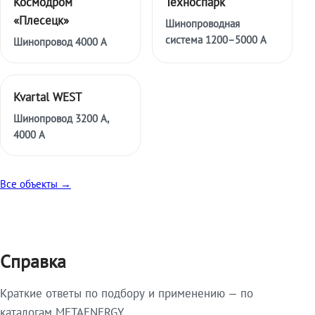
Космодром
Техноспарк
«Плесецк»
Шинопроводная
система 1200–5000 А
Шинопровод 4000 А
Kvartal WEST
Шинопровод 3200 А,
4000 А
Все объекты →
Справка
Краткие ответы по подбору и применению — по
каталогам METAENERGY.