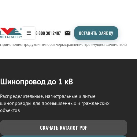
☰
8 800 301 2407
ОСТАВИТЬ ЗАЯВКУ
/
ШИНОПРОВОД
← Продукция
Применение
Продукция
Типоразмеры
Сравнение
Преимущества
Номенклатура
О
Шинопровод до 1 кВ
Распределительные, магистральные и литые
шинопроводы для промышленных и гражданских
объектов
СКАЧАТЬ КАТАЛОГ PDF