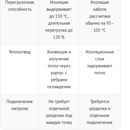
Перегрузочная
Изоляция
Изоляция
способность
выдерживает
кабеля
до 150 °C,
рассчитана
длительная
обычно на 95–
перегрузка до
105 °C
120 %
Теплоотвод
Конвекция и
Изоляционные
излучение
слои
тепла через
задерживают
корпус с
тепло
рёбрами
охлаждения
Подключение
Не требует
Требуется
нагрузок
отдельной
разделка и
разделки под
отдельное
каждую точку
подключение