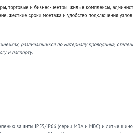
ры, торговые и бизнес-центры, жилые комплексы, админис
ение, жёсткие сроки монтажа и удобство подключения узло
нейках, различающихся по материалу проводника, степен
гу и паспорту.
епенью защиты IP55/IP66 (серии МВА и МВС) и литые шин