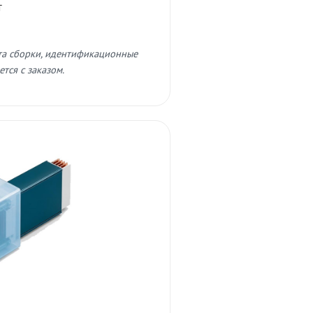
т
та сборки, идентификационные
тся с заказом.