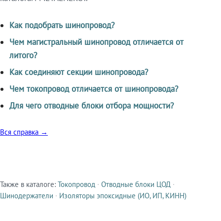
Как подобрать шинопровод?
Чем магистральный шинопровод отличается от
литого?
Как соединяют секции шинопровода?
Чем токопровод отличается от шинопровода?
Для чего отводные блоки отбора мощности?
Вся справка →
Также в каталоге:
Токопровод
·
Отводные блоки ЦОД
·
Смежные продукты
Шинодержатели
·
Изоляторы эпоксидные (ИО, ИП, КИНН)