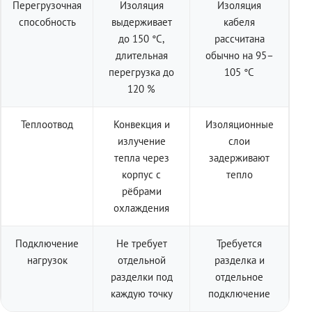
Перегрузочная
Изоляция
Изоляция
способность
выдерживает
кабеля
до 150 °C,
рассчитана
длительная
обычно на 95–
перегрузка до
105 °C
120 %
Теплоотвод
Конвекция и
Изоляционные
излучение
слои
тепла через
задерживают
корпус с
тепло
рёбрами
охлаждения
Подключение
Не требует
Требуется
нагрузок
отдельной
разделка и
разделки под
отдельное
каждую точку
подключение