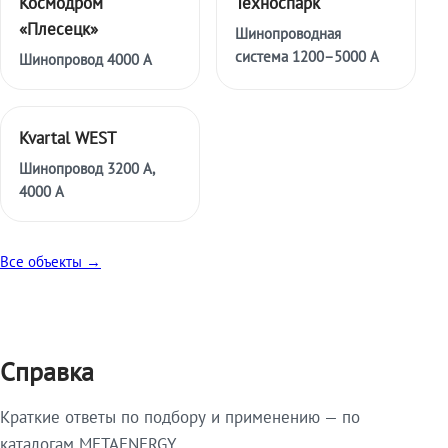
Космодром
Техноспарк
«Плесецк»
Шинопроводная
система 1200–5000 А
Шинопровод 4000 А
Kvartal WEST
Шинопровод 3200 А,
4000 А
Все объекты →
Справка
Краткие ответы по подбору и применению — по
каталогам METAENERGY.