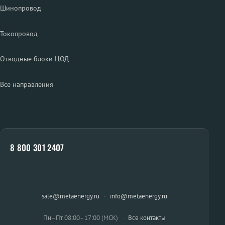
Шинопровод
Токопровод
Отводные блоки ЦОД
Все направления
8 800 301 2407
sale@metaenergy.ru
·
info@metaenergy.ru
Пн–Пт 08:00–17:00 (МСК)
·
Все контакты