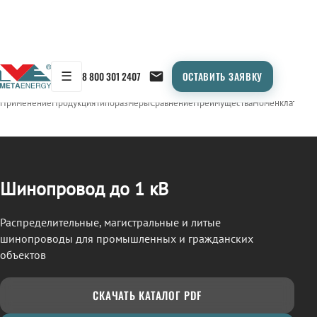
☰
8 800 301 2407
ОСТАВИТЬ ЗАЯВКУ
/
ШИНОПРОВОД
← Продукция
Применение
Продукция
Типоразмеры
Сравнение
Преимущества
Номенклатура
О
Шинопровод до 1 кВ
Распределительные, магистральные и литые
шинопроводы для промышленных и гражданских
объектов
СКАЧАТЬ КАТАЛОГ PDF