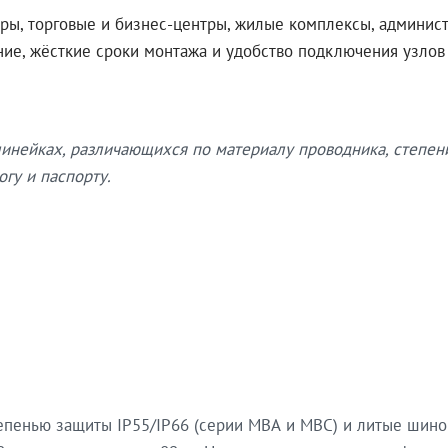
ры, торговые и бизнес-центры, жилые комплексы, админис
ение, жёсткие сроки монтажа и удобство подключения узло
нейках, различающихся по материалу проводника, степен
гу и паспорту.
епенью защиты IP55/IP66 (серии МВА и МВС) и литые шин