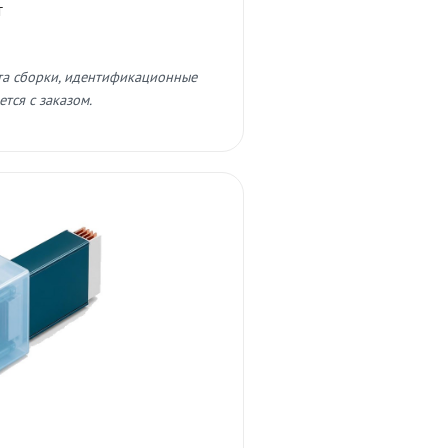
т
та сборки, идентификационные
тся с заказом.