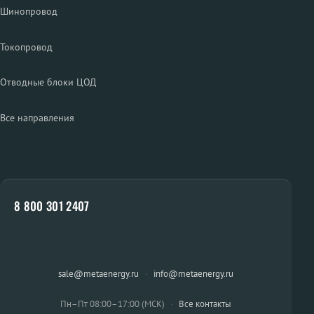
Шинопровод
Токопровод
Отводные блоки ЦОД
Все направления
8 800 301 2407
sale@metaenergy.ru
·
info@metaenergy.ru
Пн–Пт 08:00–17:00 (МСК)
·
Все контакты