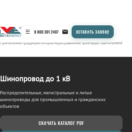
☰
8 800 301 2407
ОСТАВИТЬ ЗАЯВКУ
/
ШИНОПРОВОД
← Продукция
Применение
Продукция
Типоразмеры
Сравнение
Преимущества
Номенклатура
О
Шинопровод до 1 кВ
Распределительные, магистральные и литые
шинопроводы для промышленных и гражданских
объектов
СКАЧАТЬ КАТАЛОГ PDF