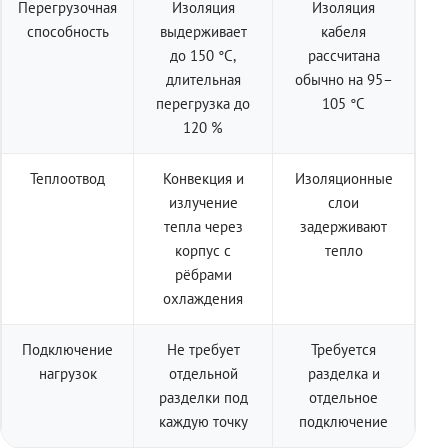
Перегрузочная
Изоляция
Изоляция
способность
выдерживает
кабеля
до 150 °C,
рассчитана
длительная
обычно на 95–
перегрузка до
105 °C
120 %
Теплоотвод
Конвекция и
Изоляционные
излучение
слои
тепла через
задерживают
корпус с
тепло
рёбрами
охлаждения
Подключение
Не требует
Требуется
нагрузок
отдельной
разделка и
разделки под
отдельное
каждую точку
подключение