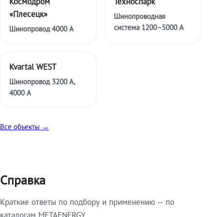
Космодром
Техноспарк
«Плесецк»
Шинопроводная
система 1200–5000 А
Шинопровод 4000 А
Kvartal WEST
Шинопровод 3200 А,
4000 А
Все объекты →
Справка
Краткие ответы по подбору и применению — по
каталогам METAENERGY.