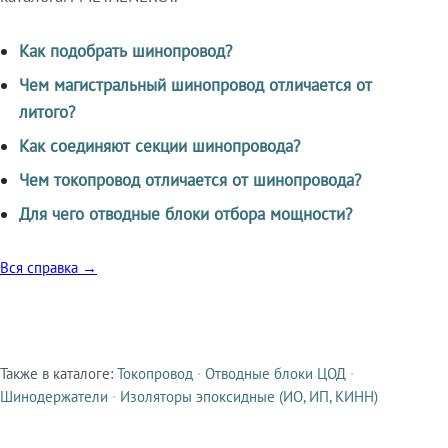
Как подобрать шинопровод?
Чем магистральный шинопровод отличается от
литого?
Как соединяют секции шинопровода?
Чем токопровод отличается от шинопровода?
Для чего отводные блоки отбора мощности?
Вся справка →
Также в каталоге:
Токопровод
·
Отводные блоки ЦОД
·
Смежные продукты
Шинодержатели
·
Изоляторы эпоксидные (ИО, ИП, КИНН)