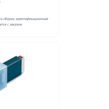
т
та сборки, идентификационные
тся с заказом.