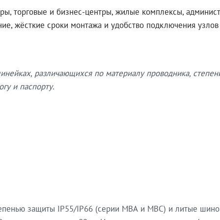
ры, торговые и бизнес-центры, жилые комплексы, админис
ение, жёсткие сроки монтажа и удобство подключения узло
нейках, различающихся по материалу проводника, степен
гу и паспорту.
епенью защиты IP55/IP66 (серии МВА и МВС) и литые шин