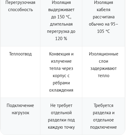
Перегрузочная
Изоляция
Изоляция
способность
выдерживает
кабеля
до 150 °C,
рассчитана
длительная
обычно на 95–
перегрузка до
105 °C
120 %
Теплоотвод
Конвекция и
Изоляционные
излучение
слои
тепла через
задерживают
корпус с
тепло
рёбрами
охлаждения
Подключение
Не требует
Требуется
нагрузок
отдельной
разделка и
разделки под
отдельное
каждую точку
подключение