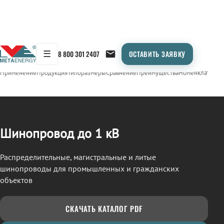
☰
8 800 301 2407
ОСТАВИТЬ ЗАЯВКУ
/
ШИНОПРОВОД
← Продукция
Применение
Продукция
Типоразмеры
Сравнение
Преимущества
Номенклатура
О
Шинопровод до 1 кВ
Распределительные, магистральные и литые
шинопроводы для промышленных и гражданских
объектов
СКАЧАТЬ КАТАЛОГ PDF