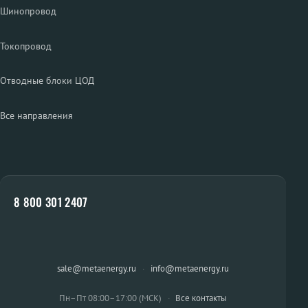
Шинопровод
Токопровод
Отводные блоки ЦОД
Все направления
8 800 301 2407
sale@metaenergy.ru
·
info@metaenergy.ru
Пн–Пт 08:00–17:00 (МСК)
·
Все контакты