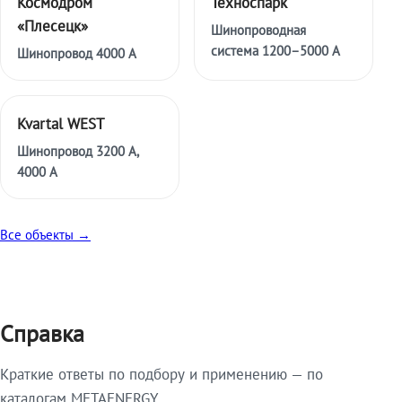
Космодром
Техноспарк
«Плесецк»
Шинопроводная
система 1200–5000 А
Шинопровод 4000 А
Kvartal WEST
Шинопровод 3200 А,
4000 А
Все объекты →
Справка
Краткие ответы по подбору и применению — по
каталогам METAENERGY.