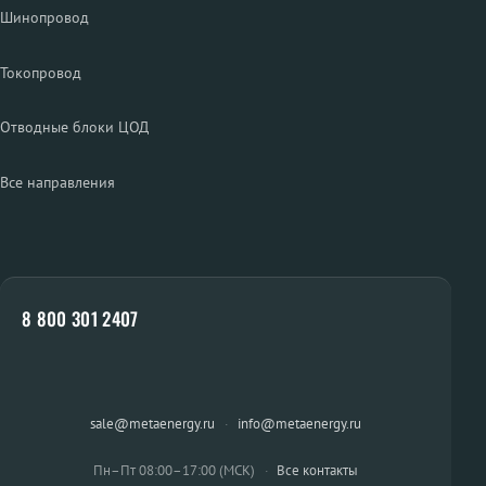
Шинопровод
Токопровод
Отводные блоки ЦОД
Все направления
8 800 301 2407
sale@metaenergy.ru
·
info@metaenergy.ru
Пн–Пт 08:00–17:00 (МСК)
·
Все контакты