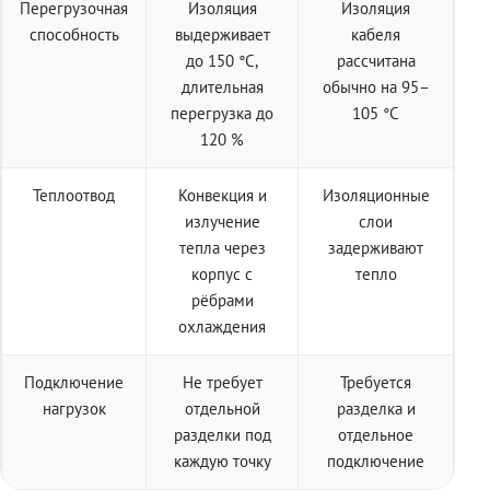
Перегрузочная
Изоляция
Изоляция
способность
выдерживает
кабеля
до 150 °C,
рассчитана
длительная
обычно на 95–
перегрузка до
105 °C
120 %
Теплоотвод
Конвекция и
Изоляционные
излучение
слои
тепла через
задерживают
корпус с
тепло
рёбрами
охлаждения
Подключение
Не требует
Требуется
нагрузок
отдельной
разделка и
разделки под
отдельное
каждую точку
подключение