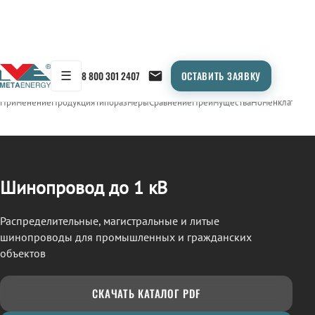
☰
8 800 301 2407
ОСТАВИТЬ ЗАЯВКУ
/
ШИНОПРОВОД
← Продукция
Применение
Продукция
Типоразмеры
Сравнение
Преимущества
Номенклатура
О
Шинопровод до 1 кВ
Распределительные, магистральные и литые
шинопроводы для промышленных и гражданских
объектов
СКАЧАТЬ КАТАЛОГ PDF