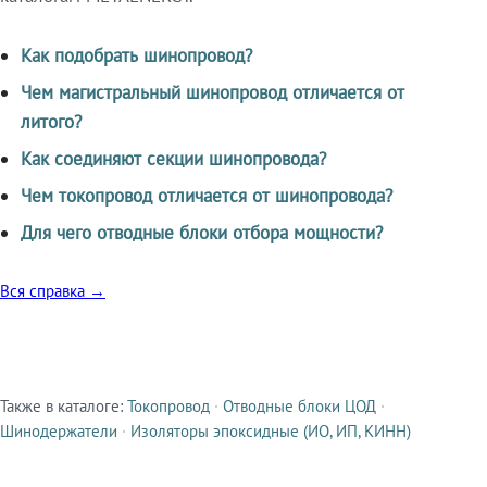
Как подобрать шинопровод?
Чем магистральный шинопровод отличается от
литого?
Как соединяют секции шинопровода?
Чем токопровод отличается от шинопровода?
Для чего отводные блоки отбора мощности?
Вся справка →
Также в каталоге:
Токопровод
·
Отводные блоки ЦОД
·
Смежные продукты
Шинодержатели
·
Изоляторы эпоксидные (ИО, ИП, КИНН)