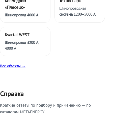
Космодром
Техноспарк
«Плесецк»
Шинопроводная
система 1200–5000 А
Шинопровод 4000 А
Kvartal WEST
Шинопровод 3200 А,
4000 А
Все объекты →
Справка
Краткие ответы по подбору и применению — по
каталогам METAENERGY.