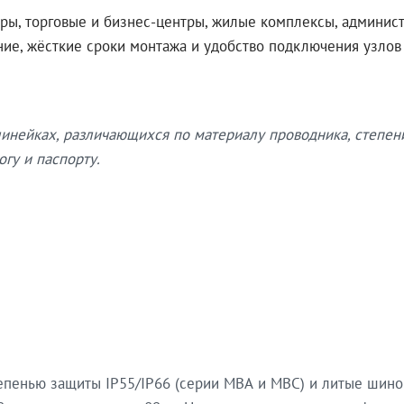
ры, торговые и бизнес-центры, жилые комплексы, админис
ение, жёсткие сроки монтажа и удобство подключения узло
нейках, различающихся по материалу проводника, степен
гу и паспорту.
епенью защиты IP55/IP66 (серии МВА и МВС) и литые шин