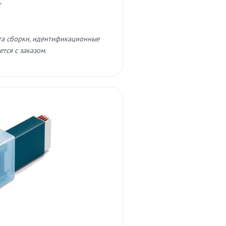
т
та сборки, идентификационные
тся с заказом.