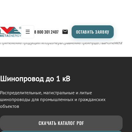
☰
8 800 301 2407
ОСТАВИТЬ ЗАЯВКУ
/
ШИНОПРОВОД
← Продукция
Применение
Продукция
Типоразмеры
Сравнение
Преимущества
Номенклатура
О
Шинопровод до 1 кВ
Распределительные, магистральные и литые
шинопроводы для промышленных и гражданских
объектов
СКАЧАТЬ КАТАЛОГ PDF