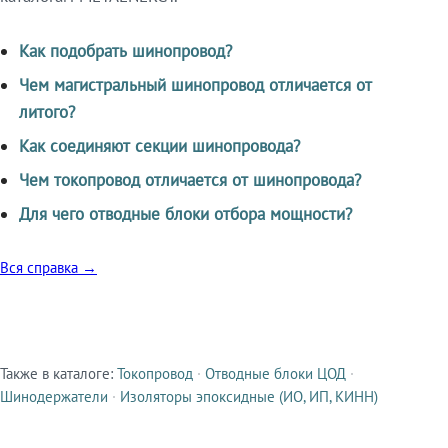
Как подобрать шинопровод?
Чем магистральный шинопровод отличается от
литого?
Как соединяют секции шинопровода?
Чем токопровод отличается от шинопровода?
Для чего отводные блоки отбора мощности?
Вся справка →
Также в каталоге:
Токопровод
·
Отводные блоки ЦОД
·
Смежные продукты
Шинодержатели
·
Изоляторы эпоксидные (ИО, ИП, КИНН)