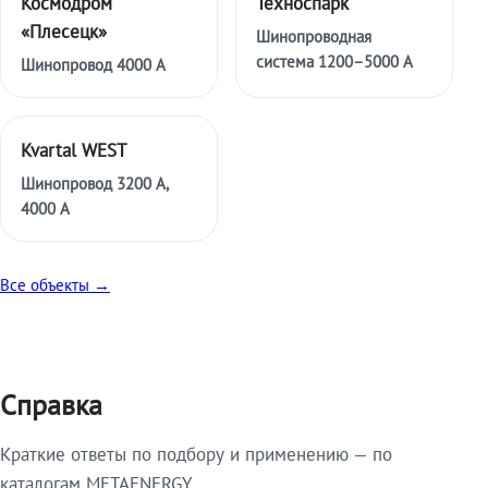
Космодром
Техноспарк
«Плесецк»
Шинопроводная
система 1200–5000 А
Шинопровод 4000 А
Kvartal WEST
Шинопровод 3200 А,
4000 А
Все объекты →
Справка
Краткие ответы по подбору и применению — по
каталогам METAENERGY.