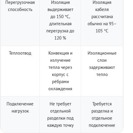
Перегрузочная
Изоляция
Изоляция
способность
выдерживает
кабеля
до 150 °C,
рассчитана
длительная
обычно на 95–
перегрузка до
105 °C
120 %
Теплоотвод
Конвекция и
Изоляционные
излучение
слои
тепла через
задерживают
корпус с
тепло
рёбрами
охлаждения
Подключение
Не требует
Требуется
нагрузок
отдельной
разделка и
разделки под
отдельное
каждую точку
подключение