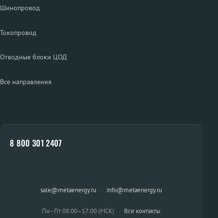
Шинопровод
Токопровод
Отводные блоки ЦОД
Все направления
8 800 301 2407
sale@metaenergy.ru
·
info@metaenergy.ru
Пн–Пт 08:00–17:00 (МСК)
·
Все контакты