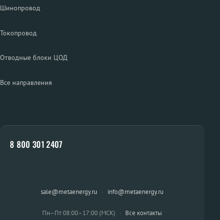
Шинопровод
Токопровод
Отводные блоки ЦОД
Все направления
8 800 301 2407
sale@metaenergy.ru
·
info@metaenergy.ru
Пн–Пт 08:00–17:00 (МСК)
·
Все контакты