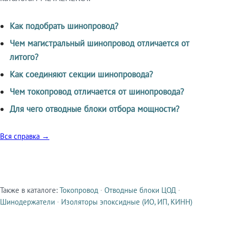
Как подобрать шинопровод?
Чем магистральный шинопровод отличается от
литого?
Как соединяют секции шинопровода?
Чем токопровод отличается от шинопровода?
Для чего отводные блоки отбора мощности?
Вся справка →
Также в каталоге:
Токопровод
·
Отводные блоки ЦОД
·
Смежные продукты
Шинодержатели
·
Изоляторы эпоксидные (ИО, ИП, КИНН)