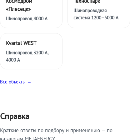
Космодром
Техноспарк
«Плесецк»
Шинопроводная
система 1200–5000 А
Шинопровод 4000 А
Kvartal WEST
Шинопровод 3200 А,
4000 А
Все объекты →
Справка
Краткие ответы по подбору и применению — по
каталогам METAENERGY.