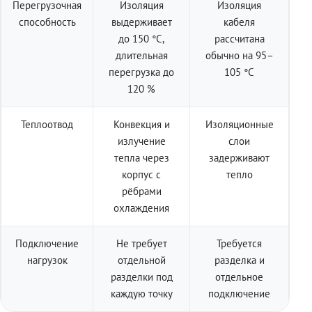
Перегрузочная
Изоляция
Изоляция
способность
выдерживает
кабеля
до 150 °C,
рассчитана
длительная
обычно на 95–
перегрузка до
105 °C
120 %
Теплоотвод
Конвекция и
Изоляционные
излучение
слои
тепла через
задерживают
корпус с
тепло
рёбрами
охлаждения
Подключение
Не требует
Требуется
нагрузок
отдельной
разделка и
разделки под
отдельное
каждую точку
подключение