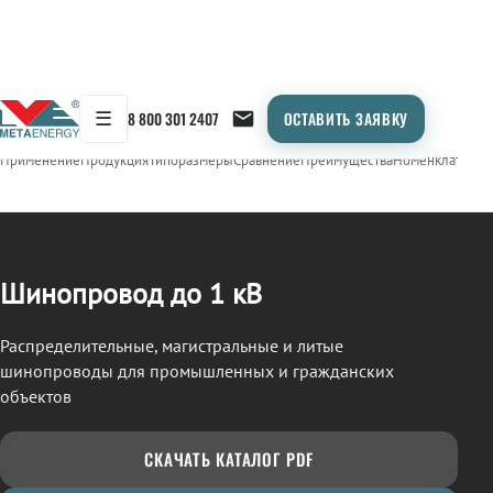
☰
8 800 301 2407
ОСТАВИТЬ ЗАЯВКУ
/
ШИНОПРОВОД
← Продукция
Применение
Продукция
Типоразмеры
Сравнение
Преимущества
Номенклатура
О
Шинопровод до 1 кВ
Распределительные, магистральные и литые
шинопроводы для промышленных и гражданских
объектов
СКАЧАТЬ КАТАЛОГ PDF