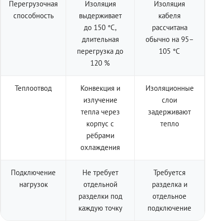
Перегрузочная
Изоляция
Изоляция
способность
выдерживает
кабеля
до 150 °C,
рассчитана
длительная
обычно на 95–
перегрузка до
105 °C
120 %
Теплоотвод
Конвекция и
Изоляционные
излучение
слои
тепла через
задерживают
корпус с
тепло
рёбрами
охлаждения
Подключение
Не требует
Требуется
нагрузок
отдельной
разделка и
разделки под
отдельное
каждую точку
подключение