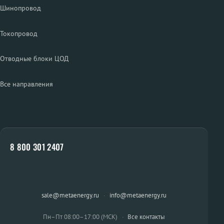
Шинопровод
Токопровод
Отводные блоки ЦОД
Все направления
8 800 301 2407
sale@metaenergy.ru
·
info@metaenergy.ru
Пн–Пт 08:00–17:00 (МСК)
·
Все контакты