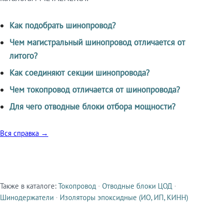
Как подобрать шинопровод?
Чем магистральный шинопровод отличается от
литого?
Как соединяют секции шинопровода?
Чем токопровод отличается от шинопровода?
Для чего отводные блоки отбора мощности?
Вся справка →
Также в каталоге:
Токопровод
·
Отводные блоки ЦОД
·
Смежные продукты
Шинодержатели
·
Изоляторы эпоксидные (ИО, ИП, КИНН)