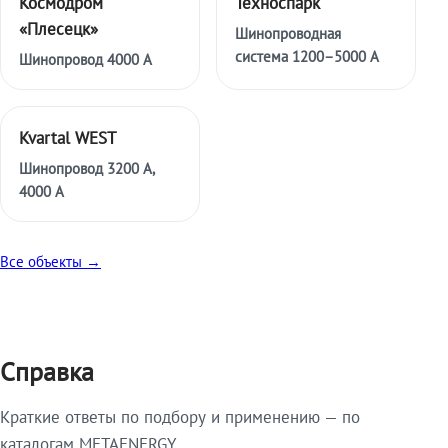
Космодром
Техноспарк
«Плесецк»
Шинопроводная
система 1200–5000 А
Шинопровод 4000 А
Kvartal WEST
Шинопровод 3200 А,
4000 А
Все объекты →
Справка
Краткие ответы по подбору и применению — по
каталогам METAENERGY.