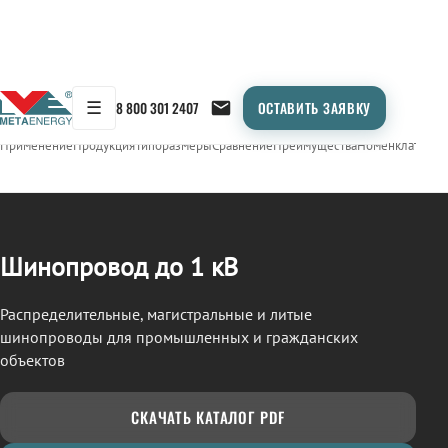
☰
8 800 301 2407
ОСТАВИТЬ ЗАЯВКУ
/
ШИНОПРОВОД
← Продукция
Применение
Продукция
Типоразмеры
Сравнение
Преимущества
Номенклатура
О
Шинопровод до 1 кВ
Распределительные, магистральные и литые
шинопроводы для промышленных и гражданских
объектов
СКАЧАТЬ КАТАЛОГ PDF