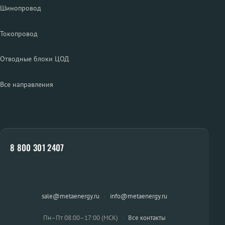
Шинопровод
Токопровод
Отводные блоки ЦОД
Все направления
8 800 301 2407
sale@metaenergy.ru
·
info@metaenergy.ru
Пн–Пт 08:00–17:00 (МСК)
·
Все контакты