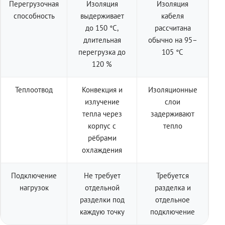
Перегрузочная
Изоляция
Изоляция
способность
выдерживает
кабеля
до 150 °C,
рассчитана
длительная
обычно на 95–
перегрузка до
105 °C
120 %
Теплоотвод
Конвекция и
Изоляционные
излучение
слои
тепла через
задерживают
корпус с
тепло
рёбрами
охлаждения
Подключение
Не требует
Требуется
нагрузок
отдельной
разделка и
разделки под
отдельное
каждую точку
подключение