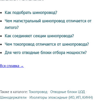
Как подобрать шинопровод?
Чем магистральный шинопровод отличается от
литого?
Как соединяют секции шинопровода?
Чем токопровод отличается от шинопровода?
Для чего отводные блоки отбора мощности?
Вся справка →
Также в каталоге:
Токопровод
·
Отводные блоки ЦОД
·
Смежные продукты
Шинодержатели
·
Изоляторы эпоксидные (ИО, ИП, КИНН)