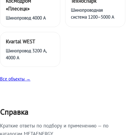
Космодром
Техноспарк
«Плесецк»
Шинопроводная
система 1200–5000 А
Шинопровод 4000 А
Kvartal WEST
Шинопровод 3200 А,
4000 А
Все объекты →
Справка
Краткие ответы по подбору и применению — по
каталогам METAENERGY.