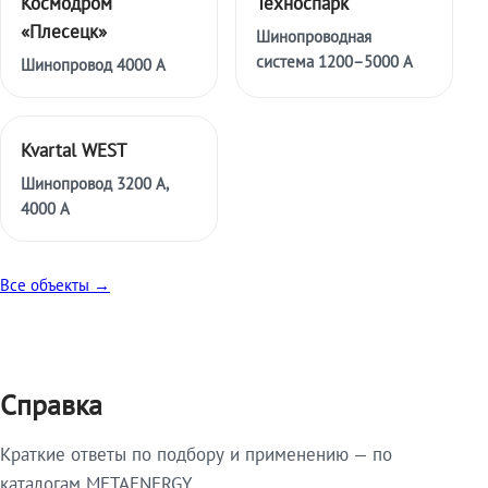
Космодром
Техноспарк
«Плесецк»
Шинопроводная
система 1200–5000 А
Шинопровод 4000 А
Kvartal WEST
Шинопровод 3200 А,
4000 А
Все объекты →
Справка
Краткие ответы по подбору и применению — по
каталогам METAENERGY.