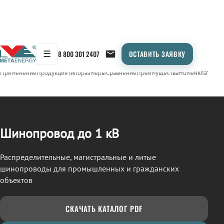
☰
8 800 301 2407
ОСТАВИТЬ ЗАЯВКУ
/
ШИНОПРОВОД
← Продукция
Применение
Продукция
Типоразмеры
Сравнение
Преимущества
Номенклатура
О
Шинопровод до 1 кВ
Распределительные, магистральные и литые
шинопроводы для промышленных и гражданских
объектов
СКАЧАТЬ КАТАЛОГ PDF