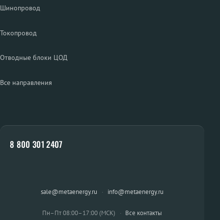
Шинопровод
Токопровод
Отводные блоки ЦОД
Все направления
8 800 301 2407
sale@metaenergy.ru
·
info@metaenergy.ru
Пн–Пт 08:00–17:00 (МСК)
·
Все контакты