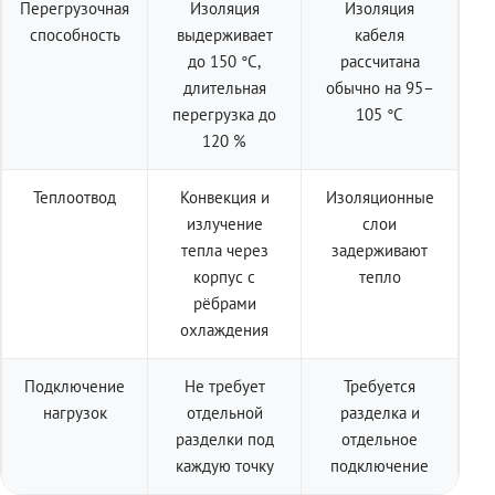
Перегрузочная
Изоляция
Изоляция
способность
выдерживает
кабеля
до 150 °C,
рассчитана
длительная
обычно на 95–
перегрузка до
105 °C
120 %
Теплоотвод
Конвекция и
Изоляционные
излучение
слои
тепла через
задерживают
корпус с
тепло
рёбрами
охлаждения
Подключение
Не требует
Требуется
нагрузок
отдельной
разделка и
разделки под
отдельное
каждую точку
подключение