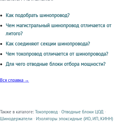
Как подобрать шинопровод?
Чем магистральный шинопровод отличается от
литого?
Как соединяют секции шинопровода?
Чем токопровод отличается от шинопровода?
Для чего отводные блоки отбора мощности?
Вся справка →
Также в каталоге:
Токопровод
·
Отводные блоки ЦОД
·
Смежные продукты
Шинодержатели
·
Изоляторы эпоксидные (ИО, ИП, КИНН)