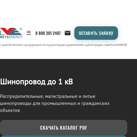
☰
8 800 301 2407
ОСТАВИТЬ ЗАЯВКУ
/
ШИНОПРОВОД
← Продукция
Применение
Продукция
Типоразмеры
Сравнение
Преимущества
Номенклатура
О
Шинопровод до 1 кВ
Распределительные, магистральные и литые
шинопроводы для промышленных и гражданских
объектов
СКАЧАТЬ КАТАЛОГ PDF