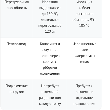
Перегрузочная
Изоляция
Изоляция
способность
выдерживает
кабеля
до 150 °C,
рассчитана
длительная
обычно на 95–
перегрузка до
105 °C
120 %
Теплоотвод
Конвекция и
Изоляционные
излучение
слои
тепла через
задерживают
корпус с
тепло
рёбрами
охлаждения
Подключение
Не требует
Требуется
нагрузок
отдельной
разделка и
разделки под
отдельное
каждую точку
подключение