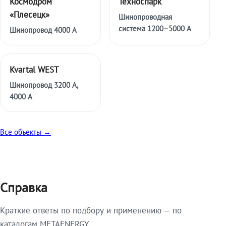
Космодром
Техноспарк
«Плесецк»
Шинопроводная
система 1200–5000 А
Шинопровод 4000 А
Kvartal WEST
Шинопровод 3200 А,
4000 А
Все объекты →
Справка
Краткие ответы по подбору и применению — по
каталогам METAENERGY.