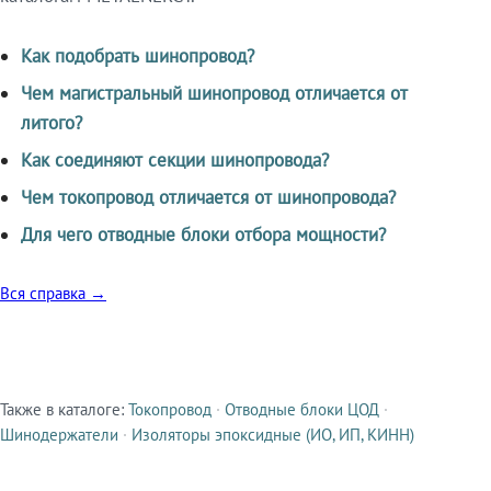
Как подобрать шинопровод?
Чем магистральный шинопровод отличается от
литого?
Как соединяют секции шинопровода?
Чем токопровод отличается от шинопровода?
Для чего отводные блоки отбора мощности?
Вся справка →
Также в каталоге:
Токопровод
·
Отводные блоки ЦОД
·
Смежные продукты
Шинодержатели
·
Изоляторы эпоксидные (ИО, ИП, КИНН)