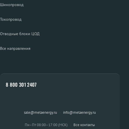
Шинопровод
Токопровод
Отводные блоки ЦОД
Все направления
8 800 301 2407
sale@metaenergy.ru
·
info@metaenergy.ru
Пн–Пт 08:00–17:00 (МСК)
·
Все контакты