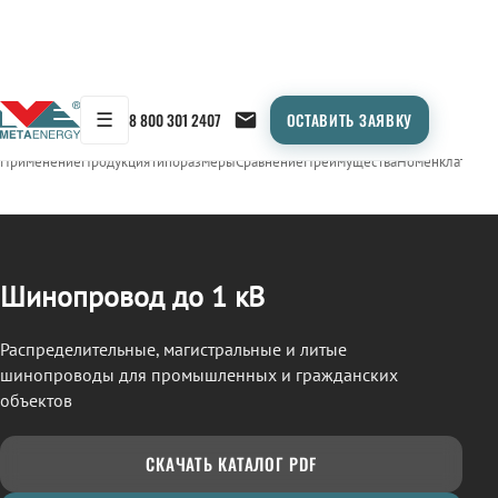
☰
8 800 301 2407
ОСТАВИТЬ ЗАЯВКУ
/
ШИНОПРОВОД
← Продукция
Применение
Продукция
Типоразмеры
Сравнение
Преимущества
Номенклатура
О
Шинопровод до 1 кВ
Распределительные, магистральные и литые
шинопроводы для промышленных и гражданских
объектов
СКАЧАТЬ КАТАЛОГ PDF