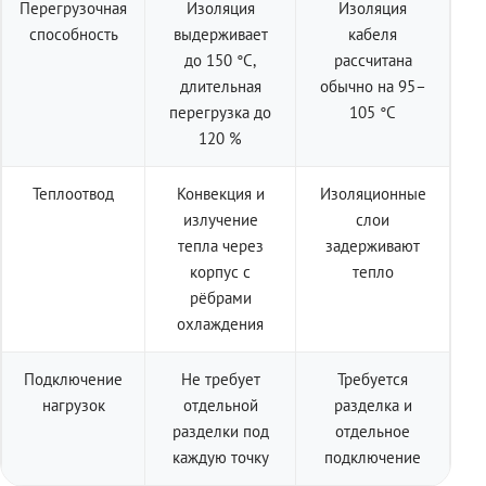
Перегрузочная
Изоляция
Изоляция
способность
выдерживает
кабеля
до 150 °C,
рассчитана
длительная
обычно на 95–
перегрузка до
105 °C
120 %
Теплоотвод
Конвекция и
Изоляционные
излучение
слои
тепла через
задерживают
корпус с
тепло
рёбрами
охлаждения
Подключение
Не требует
Требуется
нагрузок
отдельной
разделка и
разделки под
отдельное
каждую точку
подключение