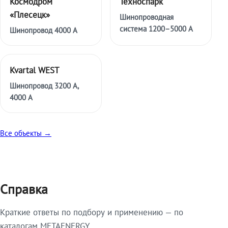
Космодром
Техноспарк
«Плесецк»
Шинопроводная
система 1200–5000 А
Шинопровод 4000 А
Kvartal WEST
Шинопровод 3200 А,
4000 А
Все объекты →
Справка
Краткие ответы по подбору и применению — по
каталогам METAENERGY.