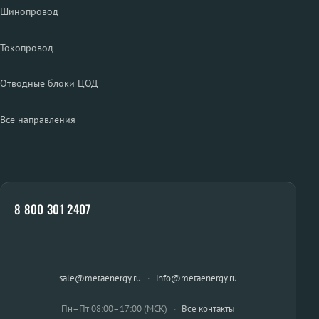
Шинопровод
Токопровод
Отводные блоки ЦОД
Все направления
8 800 301 2407
sale@metaenergy.ru
·
info@metaenergy.ru
Пн–Пт 08:00–17:00 (МСК)
·
Все контакты