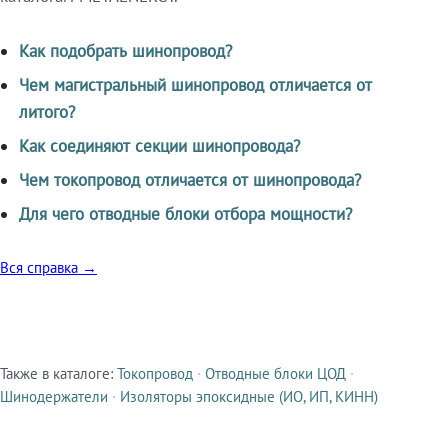
Как подобрать шинопровод?
Чем магистральный шинопровод отличается от
литого?
Как соединяют секции шинопровода?
Чем токопровод отличается от шинопровода?
Для чего отводные блоки отбора мощности?
Вся справка →
Также в каталоге:
Токопровод
·
Отводные блоки ЦОД
·
Смежные продукты
Шинодержатели
·
Изоляторы эпоксидные (ИО, ИП, КИНН)