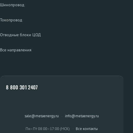
Шинопровод
Токопровод
Отводные блоки ЦОД
Все направления
8 800 301 2407
sale@metaenergy.ru
·
info@metaenergy.ru
Пн–Пт 08:00–17:00 (МСК)
·
Все контакты