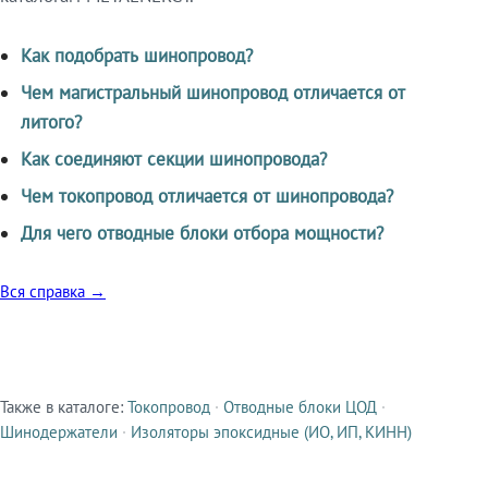
Как подобрать шинопровод?
Чем магистральный шинопровод отличается от
литого?
Как соединяют секции шинопровода?
Чем токопровод отличается от шинопровода?
Для чего отводные блоки отбора мощности?
Вся справка →
Также в каталоге:
Токопровод
·
Отводные блоки ЦОД
·
Смежные продукты
Шинодержатели
·
Изоляторы эпоксидные (ИО, ИП, КИНН)