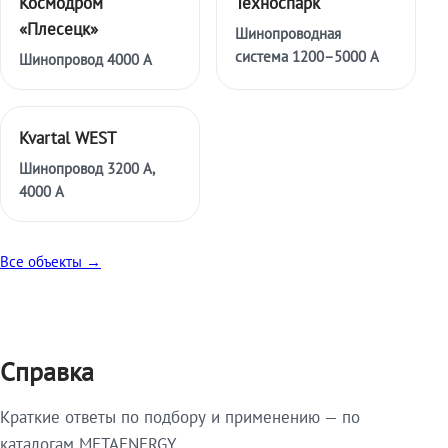
Космодром
Техноспарк
«Плесецк»
Шинопроводная
система 1200–5000 А
Шинопровод 4000 А
Kvartal WEST
Шинопровод 3200 А,
4000 А
Все объекты →
Справка
Краткие ответы по подбору и применению — по
каталогам METAENERGY.