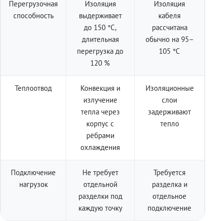
Перегрузочная
Изоляция
Изоляция
способность
выдерживает
кабеля
до 150 °C,
рассчитана
длительная
обычно на 95–
перегрузка до
105 °C
120 %
Теплоотвод
Конвекция и
Изоляционные
излучение
слои
тепла через
задерживают
корпус с
тепло
рёбрами
охлаждения
Подключение
Не требует
Требуется
нагрузок
отдельной
разделка и
разделки под
отдельное
каждую точку
подключение