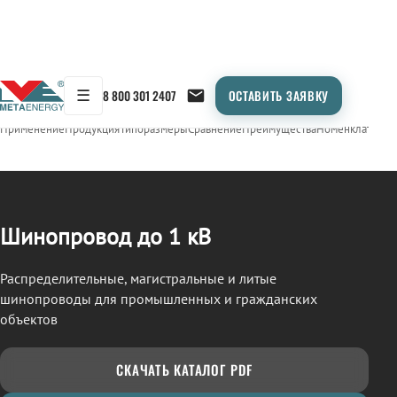
☰
8 800 301 2407
ОСТАВИТЬ ЗАЯВКУ
/
ШИНОПРОВОД
← Продукция
Применение
Продукция
Типоразмеры
Сравнение
Преимущества
Номенклатура
О
Шинопровод до 1 кВ
Распределительные, магистральные и литые
шинопроводы для промышленных и гражданских
объектов
СКАЧАТЬ КАТАЛОГ PDF