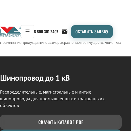
☰
8 800 301 2407
ОСТАВИТЬ ЗАЯВКУ
/
ШИНОПРОВОД
← Продукция
Применение
Продукция
Типоразмеры
Сравнение
Преимущества
Номенклатура
О
Шинопровод до 1 кВ
Распределительные, магистральные и литые
шинопроводы для промышленных и гражданских
объектов
СКАЧАТЬ КАТАЛОГ PDF