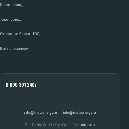
Шинопровод
Токопровод
Отводные блоки ЦОД
Все направления
8 800 301 2407
sale@metaenergy.ru
·
info@metaenergy.ru
Пн–Пт 08:00–17:00 (МСК)
·
Все контакты