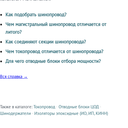
Как подобрать шинопровод?
Чем магистральный шинопровод отличается от
литого?
Как соединяют секции шинопровода?
Чем токопровод отличается от шинопровода?
Для чего отводные блоки отбора мощности?
Вся справка →
Также в каталоге:
Токопровод
·
Отводные блоки ЦОД
·
Смежные продукты
Шинодержатели
·
Изоляторы эпоксидные (ИО, ИП, КИНН)