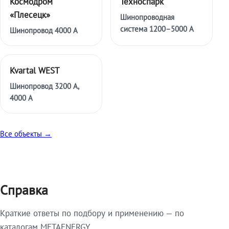
Космодром
Техноспарк
«Плесецк»
Шинопроводная
система 1200–5000 А
Шинопровод 4000 А
Kvartal WEST
Шинопровод 3200 А,
4000 А
Все объекты →
Справка
Краткие ответы по подбору и применению — по
каталогам METAENERGY.