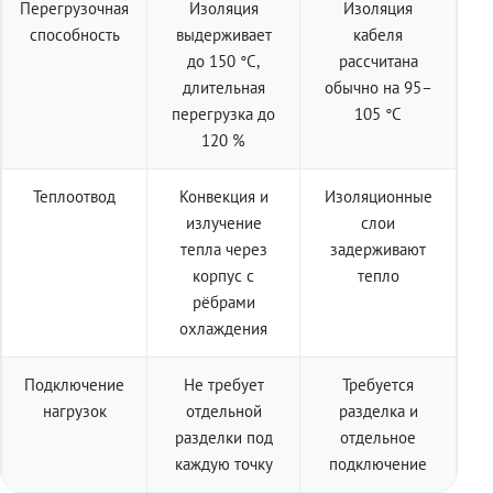
Перегрузочная
Изоляция
Изоляция
способность
выдерживает
кабеля
до 150 °C,
рассчитана
длительная
обычно на 95–
перегрузка до
105 °C
120 %
Теплоотвод
Конвекция и
Изоляционные
излучение
слои
тепла через
задерживают
корпус с
тепло
рёбрами
охлаждения
Подключение
Не требует
Требуется
нагрузок
отдельной
разделка и
разделки под
отдельное
каждую точку
подключение