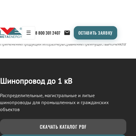
☰
8 800 301 2407
ОСТАВИТЬ ЗАЯВКУ
/
ШИНОПРОВОД
← Продукция
Применение
Продукция
Типоразмеры
Сравнение
Преимущества
Номенклатура
О
Шинопровод до 1 кВ
Распределительные, магистральные и литые
шинопроводы для промышленных и гражданских
объектов
СКАЧАТЬ КАТАЛОГ PDF