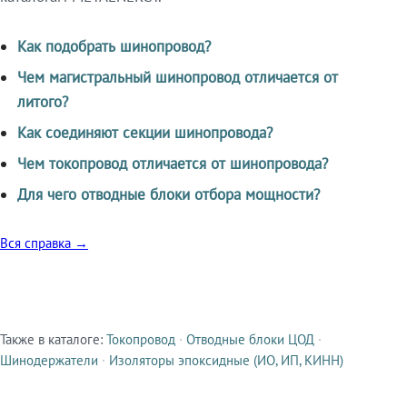
Как подобрать шинопровод?
Чем магистральный шинопровод отличается от
литого?
Как соединяют секции шинопровода?
Чем токопровод отличается от шинопровода?
Для чего отводные блоки отбора мощности?
Вся справка →
Также в каталоге:
Токопровод
·
Отводные блоки ЦОД
·
Смежные продукты
Шинодержатели
·
Изоляторы эпоксидные (ИО, ИП, КИНН)