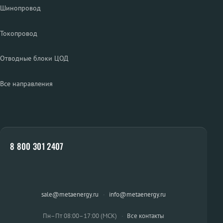
Шинопровод
Токопровод
Отводные блоки ЦОД
Все направления
8 800 301 2407
sale@metaenergy.ru
·
info@metaenergy.ru
Пн–Пт 08:00–17:00 (МСК)
·
Все контакты