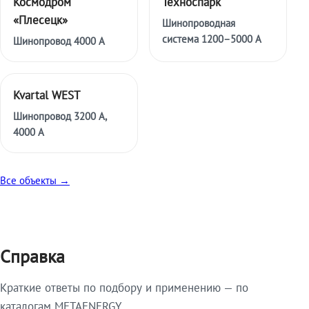
Космодром
Техноспарк
«Плесецк»
Шинопроводная
система 1200–5000 А
Шинопровод 4000 А
Kvartal WEST
Шинопровод 3200 А,
4000 А
Все объекты →
Справка
Краткие ответы по подбору и применению — по
каталогам METAENERGY.