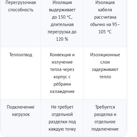
Перегрузочная
Изоляция
Изоляция
способность
выдерживает
кабеля
до 150 °C,
рассчитана
длительная
обычно на 95–
перегрузка до
105 °C
120 %
Теплоотвод
Конвекция и
Изоляционные
излучение
слои
тепла через
задерживают
корпус с
тепло
рёбрами
охлаждения
Подключение
Не требует
Требуется
нагрузок
отдельной
разделка и
разделки под
отдельное
каждую точку
подключение