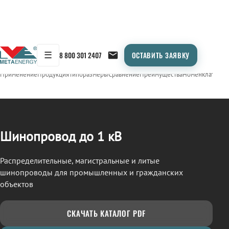
☰
8 800 301 2407
ОСТАВИТЬ ЗАЯВКУ
/
ШИНОПРОВОД
← Продукция
Применение
Продукция
Типоразмеры
Сравнение
Преимущества
Номенклатура
О
Шинопровод до 1 кВ
Распределительные, магистральные и литые
шинопроводы для промышленных и гражданских
объектов
СКАЧАТЬ КАТАЛОГ PDF