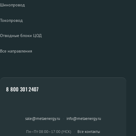
Шинопровод
Токопровод
Отводные блоки ЦОД
Все направления
8 800 301 2407
sale@metaenergy.ru
·
info@metaenergy.ru
Пн–Пт 08:00–17:00 (МСК)
·
Все контакты