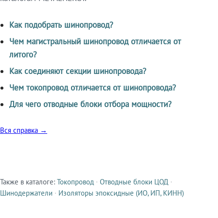
Как подобрать шинопровод?
Чем магистральный шинопровод отличается от
литого?
Как соединяют секции шинопровода?
Чем токопровод отличается от шинопровода?
Для чего отводные блоки отбора мощности?
Вся справка →
Также в каталоге:
Токопровод
·
Отводные блоки ЦОД
·
Смежные продукты
Шинодержатели
·
Изоляторы эпоксидные (ИО, ИП, КИНН)