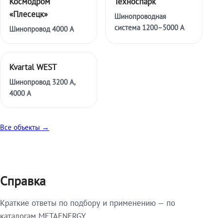
Космодром
Техноспарк
«Плесецк»
Шинопроводная
система 1200–5000 А
Шинопровод 4000 А
Kvartal WEST
Шинопровод 3200 А,
4000 А
Все объекты →
Справка
Краткие ответы по подбору и применению — по
каталогам METAENERGY.