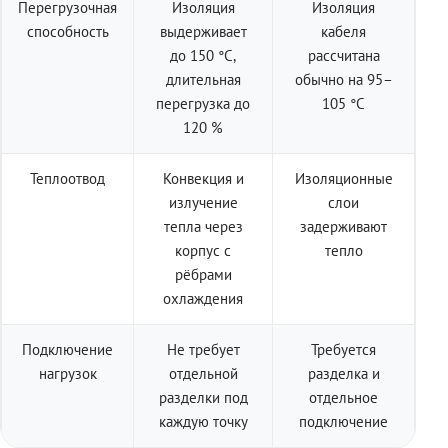
Перегрузочная
Изоляция
Изоляция
способность
выдерживает
кабеля
до 150 °C,
рассчитана
длительная
обычно на 95–
перегрузка до
105 °C
120 %
Теплоотвод
Конвекция и
Изоляционные
излучение
слои
тепла через
задерживают
корпус с
тепло
рёбрами
охлаждения
Подключение
Не требует
Требуется
нагрузок
отдельной
разделка и
разделки под
отдельное
каждую точку
подключение