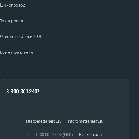
Шинопровод
Токопровод
Отводные блоки ЦОД
Все направления
8 800 301 2407
sale@metaenergy.ru
·
info@metaenergy.ru
Пн–Пт 08:00–17:00 (МСК)
·
Все контакты