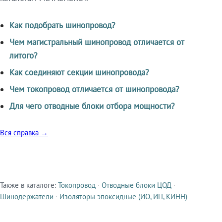
Как подобрать шинопровод?
Чем магистральный шинопровод отличается от
литого?
Как соединяют секции шинопровода?
Чем токопровод отличается от шинопровода?
Для чего отводные блоки отбора мощности?
Вся справка →
Также в каталоге:
Токопровод
·
Отводные блоки ЦОД
·
Смежные продукты
Шинодержатели
·
Изоляторы эпоксидные (ИО, ИП, КИНН)