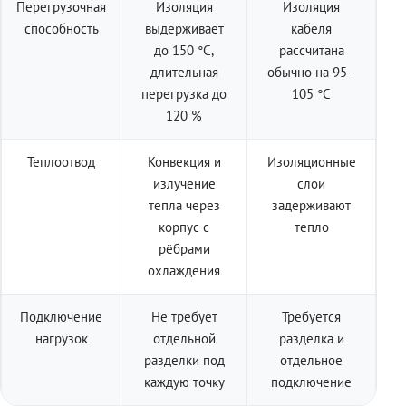
Перегрузочная
Изоляция
Изоляция
способность
выдерживает
кабеля
до 150 °C,
рассчитана
длительная
обычно на 95–
перегрузка до
105 °C
120 %
Теплоотвод
Конвекция и
Изоляционные
излучение
слои
тепла через
задерживают
корпус с
тепло
рёбрами
охлаждения
Подключение
Не требует
Требуется
нагрузок
отдельной
разделка и
разделки под
отдельное
каждую точку
подключение