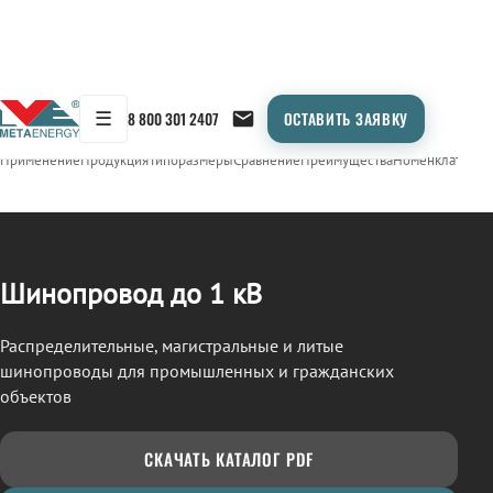
☰
8 800 301 2407
ОСТАВИТЬ ЗАЯВКУ
/
ШИНОПРОВОД
← Продукция
Применение
Продукция
Типоразмеры
Сравнение
Преимущества
Номенклатура
О
Шинопровод до 1 кВ
Распределительные, магистральные и литые
шинопроводы для промышленных и гражданских
объектов
СКАЧАТЬ КАТАЛОГ PDF