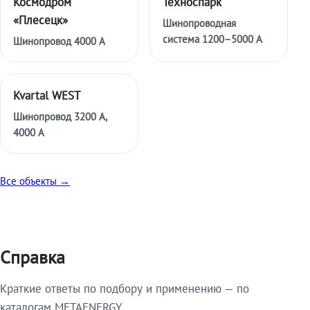
Космодром
Техноспарк
«Плесецк»
Шинопроводная
система 1200–5000 А
Шинопровод 4000 А
Kvartal WEST
Шинопровод 3200 А,
4000 А
Все объекты →
Справка
Краткие ответы по подбору и применению — по
каталогам METAENERGY.