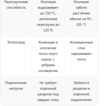
Перегрузочная
Изоляция
Изоляция
способность
выдерживает
кабеля
до 150 °C,
рассчитана
длительная
обычно на 95–
перегрузка до
105 °C
120 %
Теплоотвод
Конвекция и
Изоляционные
излучение
слои
тепла через
задерживают
корпус с
тепло
рёбрами
охлаждения
Подключение
Не требует
Требуется
нагрузок
отдельной
разделка и
разделки под
отдельное
каждую точку
подключение