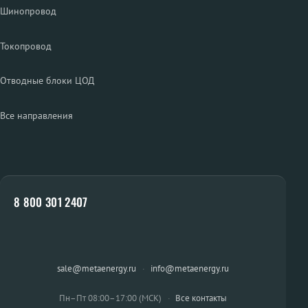
Шинопровод
Токопровод
Отводные блоки ЦОД
Все направления
8 800 301 2407
sale@metaenergy.ru
·
info@metaenergy.ru
Пн–Пт 08:00–17:00 (МСК)
·
Все контакты