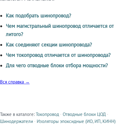
Как подобрать шинопровод?
Чем магистральный шинопровод отличается от
литого?
Как соединяют секции шинопровода?
Чем токопровод отличается от шинопровода?
Для чего отводные блоки отбора мощности?
Вся справка →
Также в каталоге:
Токопровод
·
Отводные блоки ЦОД
·
Смежные продукты
Шинодержатели
·
Изоляторы эпоксидные (ИО, ИП, КИНН)