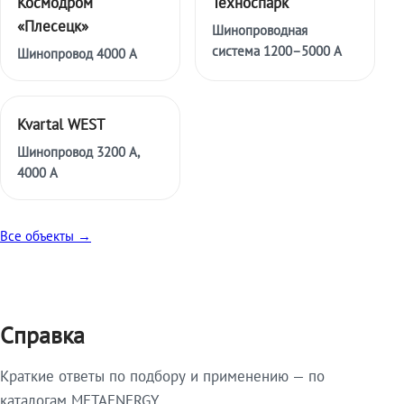
Космодром
Техноспарк
«Плесецк»
Шинопроводная
система 1200–5000 А
Шинопровод 4000 А
Kvartal WEST
Шинопровод 3200 А,
4000 А
Все объекты →
Справка
Краткие ответы по подбору и применению — по
каталогам METAENERGY.