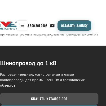
☰
8 800 301 2407
ОСТАВИТЬ ЗАЯВКУ
/
ШИНОПРОВОД
← Продукция
Применение
Продукция
Типоразмеры
Сравнение
Преимущества
Номенклатура
О
Шинопровод до 1 кВ
Распределительные, магистральные и литые
шинопроводы для промышленных и гражданских
объектов
СКАЧАТЬ КАТАЛОГ PDF