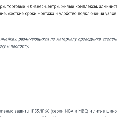
ры, торговые и бизнес-центры, жилые комплексы, админис
ение, жёсткие сроки монтажа и удобство подключения узло
нейках, различающихся по материалу проводника, степен
гу и паспорту.
епенью защиты IP55/IP66 (серии МВА и МВС) и литые шин