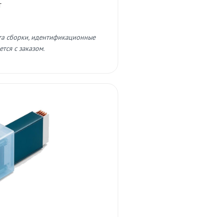
т
та сборки, идентификационные
тся с заказом.