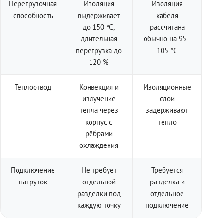
Перегрузочная
Изоляция
Изоляция
способность
выдерживает
кабеля
до 150 °C,
рассчитана
длительная
обычно на 95–
перегрузка до
105 °C
120 %
Теплоотвод
Конвекция и
Изоляционные
излучение
слои
тепла через
задерживают
корпус с
тепло
рёбрами
охлаждения
Подключение
Не требует
Требуется
нагрузок
отдельной
разделка и
разделки под
отдельное
каждую точку
подключение