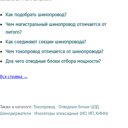
Как подобрать шинопровод?
Чем магистральный шинопровод отличается от
литого?
Как соединяют секции шинопровода?
Чем токопровод отличается от шинопровода?
Для чего отводные блоки отбора мощности?
Вся справка →
Также в каталоге:
Токопровод
·
Отводные блоки ЦОД
·
Смежные продукты
Шинодержатели
·
Изоляторы эпоксидные (ИО, ИП, КИНН)