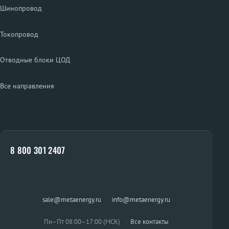
Шинопровод
Токопровод
Отводные блоки ЦОД
Все направления
8 800 301 2407
sale@metaenergy.ru
·
info@metaenergy.ru
Пн–Пт 08:00–17:00 (МСК)
·
Все контакты