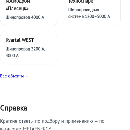
Космодром
Техноспарк
«Плесецк»
Шинопроводная
система 1200–5000 А
Шинопровод 4000 А
Kvartal WEST
Шинопровод 3200 А,
4000 А
Все объекты →
Справка
Краткие ответы по подбору и применению — по
каталогам METAENERGY.