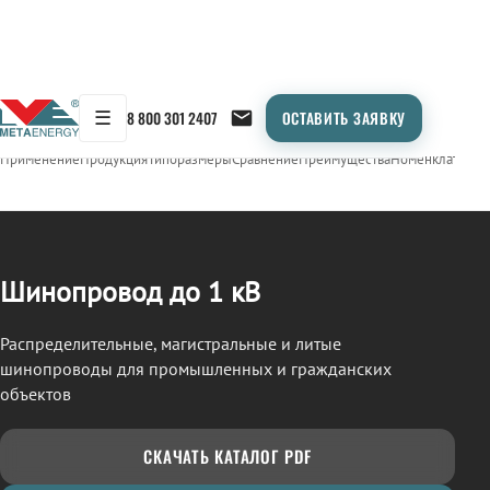
☰
8 800 301 2407
ОСТАВИТЬ ЗАЯВКУ
/
ШИНОПРОВОД
← Продукция
Применение
Продукция
Типоразмеры
Сравнение
Преимущества
Номенклатура
О
Шинопровод до 1 кВ
Распределительные, магистральные и литые
шинопроводы для промышленных и гражданских
объектов
СКАЧАТЬ КАТАЛОГ PDF