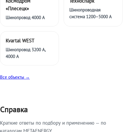
Космодром
Техноспарк
«Плесецк»
Шинопроводная
система 1200–5000 А
Шинопровод 4000 А
Kvartal WEST
Шинопровод 3200 А,
4000 А
Все объекты →
Справка
Краткие ответы по подбору и применению — по
каталогам METAENERGY.