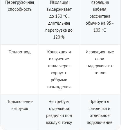
Перегрузочная
Изоляция
Изоляция
способность
выдерживает
кабеля
до 150 °C,
рассчитана
длительная
обычно на 95–
перегрузка до
105 °C
120 %
Теплоотвод
Конвекция и
Изоляционные
излучение
слои
тепла через
задерживают
корпус с
тепло
рёбрами
охлаждения
Подключение
Не требует
Требуется
нагрузок
отдельной
разделка и
разделки под
отдельное
каждую точку
подключение