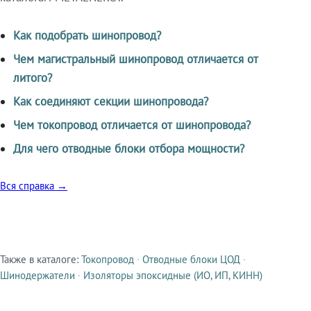
Как подобрать шинопровод?
Чем магистральный шинопровод отличается от
литого?
Как соединяют секции шинопровода?
Чем токопровод отличается от шинопровода?
Для чего отводные блоки отбора мощности?
Вся справка →
Также в каталоге:
Токопровод
·
Отводные блоки ЦОД
·
Смежные продукты
Шинодержатели
·
Изоляторы эпоксидные (ИО, ИП, КИНН)