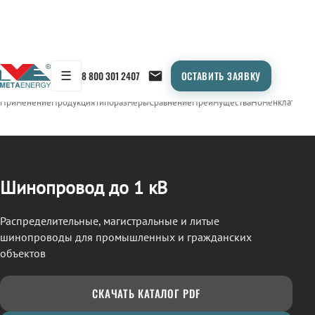
☰
8 800 301 2407
ОСТАВИТЬ ЗАЯВКУ
/
ШИНОПРОВОД
← Продукция
Применение
Продукция
Типоразмеры
Сравнение
Преимущества
Номенклатура
О
Шинопровод до 1 кВ
Распределительные, магистральные и литые
шинопроводы для промышленных и гражданских
объектов
СКАЧАТЬ КАТАЛОГ PDF