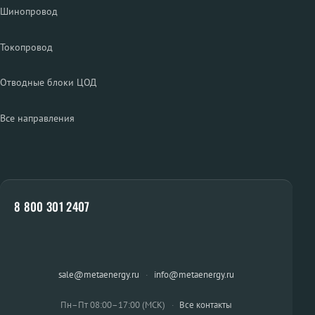
Шинопровод
Токопровод
Отводные блоки ЦОД
Все направления
8 800 301 2407
sale@metaenergy.ru
·
info@metaenergy.ru
Пн–Пт 08:00–17:00 (МСК)
·
Все контакты