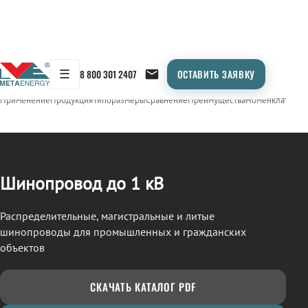
☰
8 800 301 2407
ОСТАВИТЬ ЗАЯВКУ
/
ШИНОПРОВОД
← Продукция
Применение
Продукция
Типоразмеры
Сравнение
Преимущества
Номенклатура
О
Шинопровод до 1 кВ
Распределительные, магистральные и литые
шинопроводы для промышленных и гражданских
объектов
СКАЧАТЬ КАТАЛОГ PDF