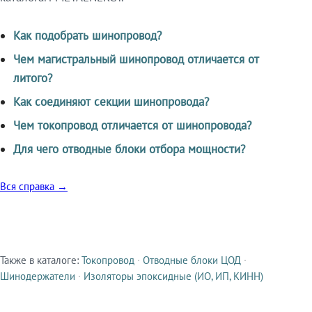
Как подобрать шинопровод?
Чем магистральный шинопровод отличается от
литого?
Как соединяют секции шинопровода?
Чем токопровод отличается от шинопровода?
Для чего отводные блоки отбора мощности?
Вся справка →
Также в каталоге:
Токопровод
·
Отводные блоки ЦОД
·
Смежные продукты
Шинодержатели
·
Изоляторы эпоксидные (ИО, ИП, КИНН)