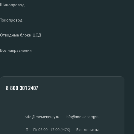
Шинопровод
Токопровод
Отводные блоки ЦОД
Все направления
8 800 301 2407
sale@metaenergy.ru
·
info@metaenergy.ru
Пн–Пт 08:00–17:00 (МСК)
·
Все контакты