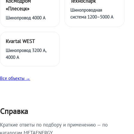
Космодром
Техноспарк
«Плесецк»
Шинопроводная
система 1200–5000 А
Шинопровод 4000 А
Kvartal WEST
Шинопровод 3200 А,
4000 А
Все объекты →
Справка
Краткие ответы по подбору и применению — по
каталогам METAENERGY.