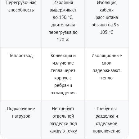
Перегрузочная
Изоляция
Изоляция
способность
выдерживает
кабеля
до 150 °C,
рассчитана
длительная
обычно на 95–
перегрузка до
105 °C
120 %
Теплоотвод
Конвекция и
Изоляционные
излучение
слои
тепла через
задерживают
корпус с
тепло
рёбрами
охлаждения
Подключение
Не требует
Требуется
нагрузок
отдельной
разделка и
разделки под
отдельное
каждую точку
подключение