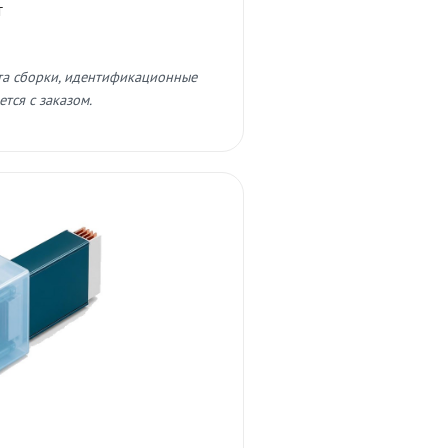
т
та сборки, идентификационные
тся с заказом.