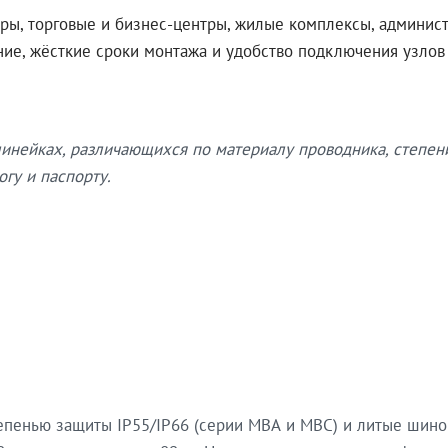
ры, торговые и бизнес-центры, жилые комплексы, админис
ение, жёсткие сроки монтажа и удобство подключения узло
нейках, различающихся по материалу проводника, степен
гу и паспорту.
епенью защиты IP55/IP66 (серии МВА и МВС) и литые шин