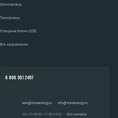
Шинопровод
Токопровод
Отводные блоки ЦОД
Все направления
8 800 301 2407
sale@metaenergy.ru
·
info@metaenergy.ru
Пн–Пт 08:00–17:00 (МСК)
·
Все контакты