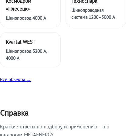
Космодром
Техноспарк
«Плесецк»
Шинопроводная
система 1200–5000 А
Шинопровод 4000 А
Kvartal WEST
Шинопровод 3200 А,
4000 А
Все объекты →
Справка
Краткие ответы по подбору и применению — по
каталогам METAENERGY.