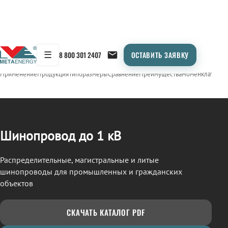
☰
8 800 301 2407
ОСТАВИТЬ ЗАЯВКУ
/
ШИНОПРОВОД
← Продукция
Применение
Продукция
Типоразмеры
Сравнение
Преимущества
Номенклатура
О
Шинопровод до 1 кВ
Распределительные, магистральные и литые
шинопроводы для промышленных и гражданских
объектов
СКАЧАТЬ КАТАЛОГ PDF