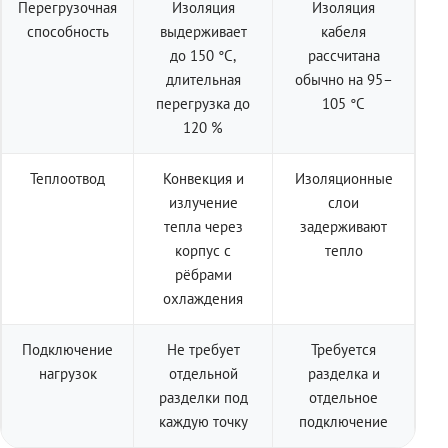
Перегрузочная
Изоляция
Изоляция
способность
выдерживает
кабеля
до 150 °C,
рассчитана
длительная
обычно на 95–
перегрузка до
105 °C
120 %
Теплоотвод
Конвекция и
Изоляционные
излучение
слои
тепла через
задерживают
корпус с
тепло
рёбрами
охлаждения
Подключение
Не требует
Требуется
нагрузок
отдельной
разделка и
разделки под
отдельное
каждую точку
подключение