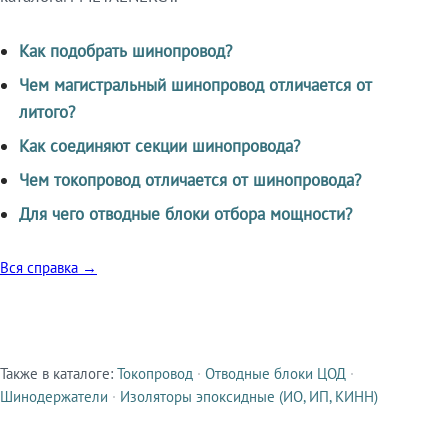
Как подобрать шинопровод?
Чем магистральный шинопровод отличается от
литого?
Как соединяют секции шинопровода?
Чем токопровод отличается от шинопровода?
Для чего отводные блоки отбора мощности?
Вся справка →
Также в каталоге:
Токопровод
·
Отводные блоки ЦОД
·
Смежные продукты
Шинодержатели
·
Изоляторы эпоксидные (ИО, ИП, КИНН)