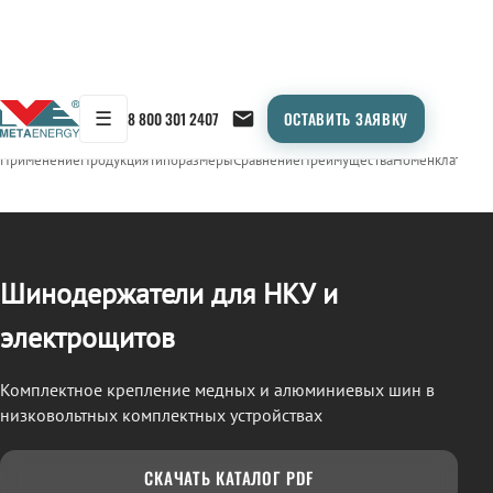
☰
8 800 301 2407
ОСТАВИТЬ ЗАЯВКУ
/
ШИНОДЕРЖАТЕЛИ
← Продукция
Применение
Продукция
Типоразмеры
Сравнение
Преимущества
Номенклатура
О
Шинодержатели для НКУ и
электрощитов
Комплектное крепление медных и алюминиевых шин в
низковольтных комплектных устройствах
СКАЧАТЬ КАТАЛОГ PDF