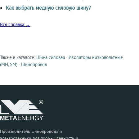
Как выбрать медную силовую шину?
Вся справка →
Также в каталоге:
Шина силовая
·
Изоляторы низковольтные
Смежные продукты
(МН, SM)
·
Шинопровод
Производитель шинопровода и
электротехники для промышленности и