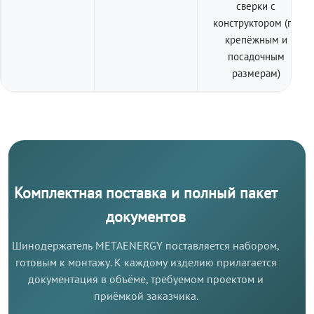
сверки с
конструктором (по
крепёжным и
посадочным
размерам)
Комплектная поставка и полный пакет
документов
Шинодержатель METAENERGY поставляется набором,
готовым к монтажу. К каждому изделию прилагается
документация в объёме, требуемом проектом и
приёмкой заказчика.