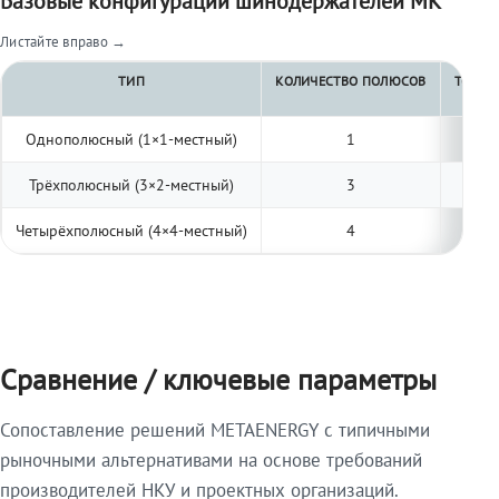
Базовые конфигурации шинодержателей МК
Листайте вправо →
ТИП
КОЛИЧЕСТВО ПОЛЮСОВ
ТОЛЩИ
Однополюсный (1×1-местный)
1
Трёхполюсный (3×2-местный)
3
Четырёхполюсный (4×4-местный)
4
Сравнение / ключевые параметры
Сопоставление решений METAENERGY с типичными
рыночными альтернативами на основе требований
производителей НКУ и проектных организаций.