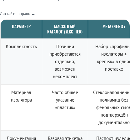
Листайте вправо →
ПАРАМЕТР
МАССОВЫЙ
METAENERGY
КАТАЛОГ (ДКС, IEK)
Комплектность
Позиции
Набор «профиль +
приобретаются
изоляторы +
отдельно;
крепёж» в одной
возможен
поставке
некомплект
Материал
Часто общее
Стеклонаполненный
изолятора
указание
полиамид без
«пластик»
фенольных смол,
подтверждён
документально
Документация
Базовая этикетка
Паспорт изделия,