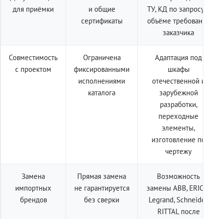
для приёмки
и общие
ТУ, КД по запросу в
сертификаты
объёме требований
заказчика
Совместимость
Ограничена
Адаптация под
с проектом
фиксированными
шкафы
исполнениями
отечественной и
каталога
зарубежной
разработки,
переходные
элементы,
изготовление по
чертежу
Замена
Прямая замена
Возможность
импортных
не гарантируется
замены ABB, ERICO,
брендов
без сверки
Legrand, Schneider,
RITTAL после