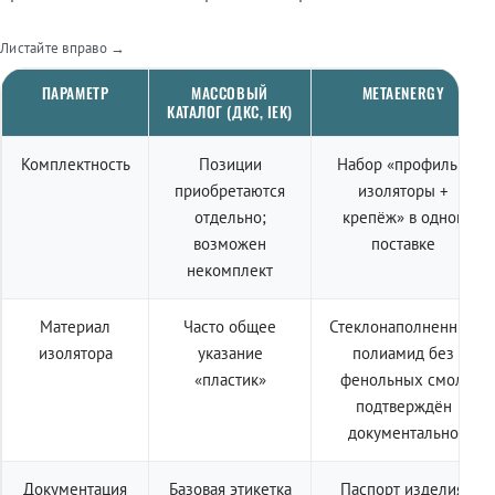
Листайте вправо →
ПАРАМЕТР
МАССОВЫЙ
METAENERGY
КАТАЛОГ (ДКС, IEK)
Комплектность
Позиции
Набор «профиль +
приобретаются
изоляторы +
отдельно;
крепёж» в одной
возможен
поставке
некомплект
Материал
Часто общее
Стеклонаполненный
изолятора
указание
полиамид без
«пластик»
фенольных смол,
подтверждён
документально
Документация
Базовая этикетка
Паспорт изделия,