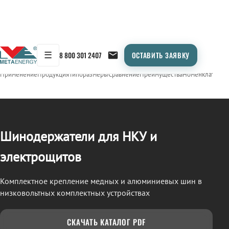
☰
8 800 301 2407
ОСТАВИТЬ ЗАЯВКУ
/
ШИНОДЕРЖАТЕЛИ
← Продукция
Применение
Продукция
Типоразмеры
Сравнение
Преимущества
Номенклатура
О
Шинодержатели для НКУ и
электрощитов
Комплектное крепление медных и алюминиевых шин в
низковольтных комплектных устройствах
СКАЧАТЬ КАТАЛОГ PDF