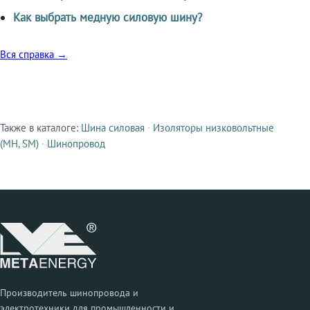
Как выбрать медную силовую шину?
Вся справка →
Также в каталоге:
Шина силовая
·
Изоляторы низковольтные
Смежные продукты
(МН, SM)
·
Шинопровод
Производитель шинопровода и
электротехники для промышленности и