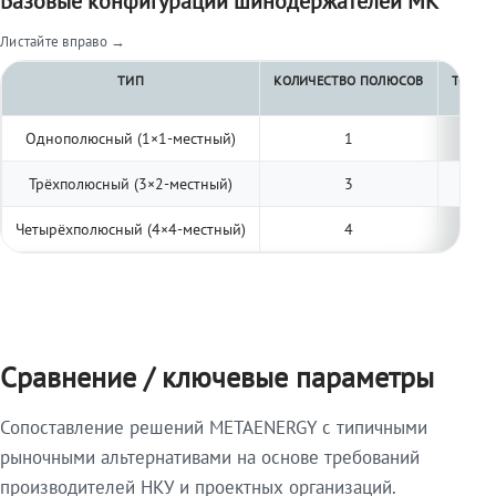
Базовые конфигурации шинодержателей МК
Листайте вправо →
ТИП
КОЛИЧЕСТВО ПОЛЮСОВ
ТОЛЩИ
Однополюсный (1×1-местный)
1
Трёхполюсный (3×2-местный)
3
Четырёхполюсный (4×4-местный)
4
Сравнение / ключевые параметры
Сопоставление решений METAENERGY с типичными
рыночными альтернативами на основе требований
производителей НКУ и проектных организаций.