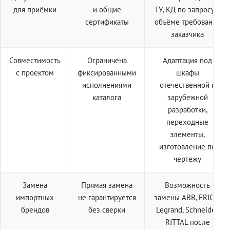
для приёмки
и общие
ТУ, КД по запросу в
сертификаты
объёме требований
заказчика
Совместимость
Ограничена
Адаптация под
с проектом
фиксированными
шкафы
исполнениями
отечественной и
каталога
зарубежной
разработки,
переходные
элементы,
изготовление по
чертежу
Замена
Прямая замена
Возможность
импортных
не гарантируется
замены ABB, ERICO,
брендов
без сверки
Legrand, Schneider,
RITTAL после