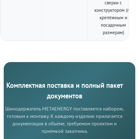
сверки с
конструктором (по
крепёжным и
посадочным
размерам)
Комплектная поставка и полный пакет
документов
Шинодержатель METAENERGY поставляется набором,
готовым к монтажу. К каждому изделию прилагается
документация в объёме, требуемом проектом и
приёмкой заказчика.