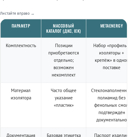
Листайте вправо →
ПАРАМЕТР
МАССОВЫЙ
METAENERGY
КАТАЛОГ (ДКС, IEK)
Комплектность
Позиции
Набор «профиль +
приобретаются
изоляторы +
отдельно;
крепёж» в одной
возможен
поставке
некомплект
Материал
Часто общее
Стеклонаполненный
изолятора
указание
полиамид без
«пластик»
фенольных смол,
подтверждён
документально
Документация
Базовая этикетка
Паспорт изделия,