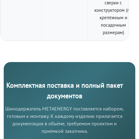
сверки с
конструктором (по
крепёжным и
посадочным
размерам)
Комплектная поставка и полный пакет
документов
Шинодержатель METAENERGY поставляется набором,
готовым к монтажу. К каждому изделию прилагается
документация в объёме, требуемом проектом и
приёмкой заказчика.