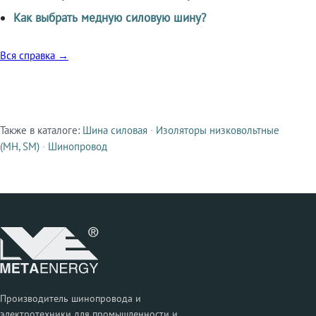
Как выбрать медную силовую шину?
Вся справка →
Также в каталоге:
Шина силовая
·
Изоляторы низковольтные
Смежные продукты
(МН, SM)
·
Шинопровод
Производитель шинопровода и
электротехники для промышленности и