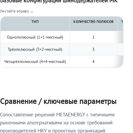
Базовые конфигурации шинодержателей МК
Листайте вправо →
ТИП
КОЛИЧЕСТВО ПОЛЮСОВ
ТОЛЩИ
Однополюсный (1×1-местный)
1
Трёхполюсный (3×2-местный)
3
Четырёхполюсный (4×4-местный)
4
Сравнение / ключевые параметры
Сопоставление решений METAENERGY с типичными
рыночными альтернативами на основе требований
производителей НКУ и проектных организаций.