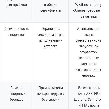
для приёмки
и общие
ТУ, КД по запросу в
сертификаты
объёме требований
заказчика
Совместимость
Ограничена
Адаптация под
с проектом
фиксированными
шкафы
исполнениями
отечественной и
каталога
зарубежной
разработки,
переходные
элементы,
изготовление по
чертежу
Замена
Прямая замена
Возможность
импортных
не гарантируется
замены ABB, ERICO,
брендов
без сверки
Legrand, Schneider,
RITTAL после