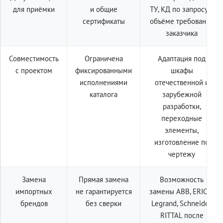
для приёмки
и общие
ТУ, КД по запросу в
сертификаты
объёме требований
заказчика
Совместимость
Ограничена
Адаптация под
с проектом
фиксированными
шкафы
исполнениями
отечественной и
каталога
зарубежной
разработки,
переходные
элементы,
изготовление по
чертежу
Замена
Прямая замена
Возможность
импортных
не гарантируется
замены ABB, ERICO,
брендов
без сверки
Legrand, Schneider,
RITTAL после