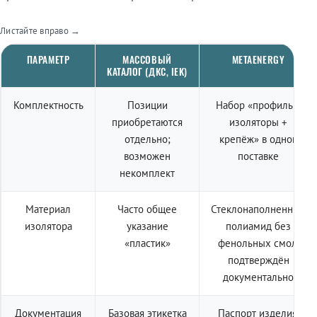
Листайте вправо →
ПАРАМЕТР
МАССОВЫЙ
METAENERGY
КАТАЛОГ (ДКС, IEK)
Комплектность
Позиции
Набор «профиль +
приобретаются
изоляторы +
отдельно;
крепёж» в одной
возможен
поставке
некомплект
Материал
Часто общее
Стеклонаполненный
изолятора
указание
полиамид без
«пластик»
фенольных смол,
подтверждён
документально
Документация
Базовая этикетка
Паспорт изделия,