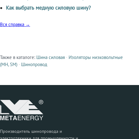
Как выбрать медную силовую шину?
Вся справка →
Также в каталоге:
Шина силовая
·
Изоляторы низковольтные
Смежные продукты
(МН, SM)
·
Шинопровод
Производитель шинопровода и
электротехники для промышленности и