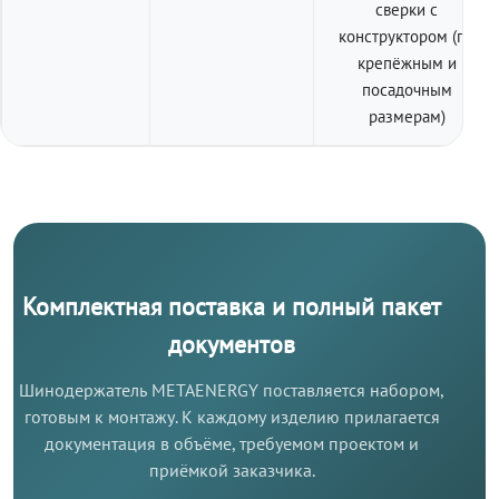
сверки с
конструктором (по
крепёжным и
посадочным
размерам)
Комплектная поставка и полный пакет
документов
Шинодержатель METAENERGY поставляется набором,
готовым к монтажу. К каждому изделию прилагается
документация в объёме, требуемом проектом и
приёмкой заказчика.