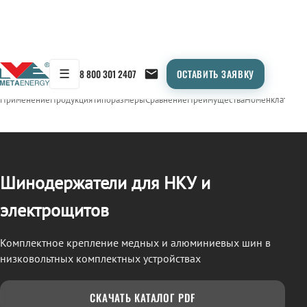
☰
8 800 301 2407
ОСТАВИТЬ ЗАЯВКУ
/
ШИНОДЕРЖАТЕЛИ
← Продукция
Применение
Продукция
Типоразмеры
Сравнение
Преимущества
Номенклатура
О
Шинодержатели для НКУ и
электрощитов
Комплектное крепление медных и алюминиевых шин в
низковольтных комплектных устройствах
СКАЧАТЬ КАТАЛОГ PDF