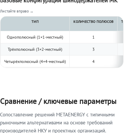
Базовые конфигурации шинодержателей МК
Листайте вправо →
ТИП
КОЛИЧЕСТВО ПОЛЮСОВ
ТОЛЩИ
Однополюсный (1×1-местный)
1
Трёхполюсный (3×2-местный)
3
Четырёхполюсный (4×4-местный)
4
Сравнение / ключевые параметры
Сопоставление решений METAENERGY с типичными
рыночными альтернативами на основе требований
производителей НКУ и проектных организаций.