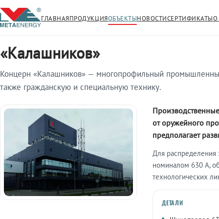
ГЛАВНАЯ
ПРОДУКЦИЯ
ОБЪЕКТЫ
НОВОСТИ
СЕРТИФИКАТЫ
О
Главная
/
Объекты
/
«Калашников»
«Калашников»
Концерн «Калашников» — многопрофильный промышленный 
также гражданскую и специальную технику.
Производственные
от оружейного про
предполагает разв
Для распределения
номиналом 630 А, о
технологических ли
ДЕТАЛИ