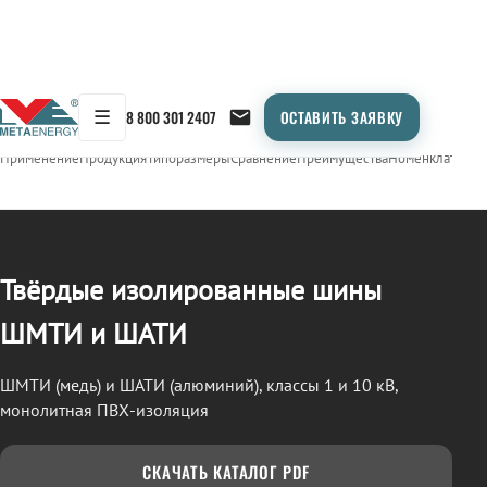
☰
8 800 301 2407
ОСТАВИТЬ ЗАЯВКУ
/
СТП (ШМТИ / ШАТИ)
← Продукция
Применение
Продукция
Типоразмеры
Сравнение
Преимущества
Номенклатура
О
Твёрдые изолированные шины
ШМТИ и ШАТИ
ШМТИ (медь) и ШАТИ (алюминий), классы 1 и 10 кВ,
монолитная ПВХ-изоляция
СКАЧАТЬ КАТАЛОГ PDF