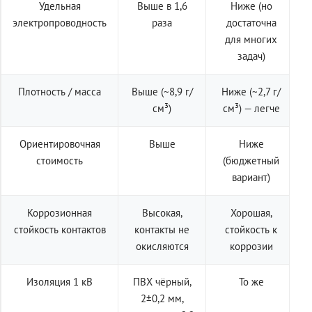
Удельная
Выше в 1,6
Ниже (но
электропроводность
раза
достаточна
для многих
задач)
Плотность / масса
Выше (~8,9 г/
Ниже (~2,7 г/
см³)
см³) — легче
Ориентировочная
Выше
Ниже
стоимость
(бюджетный
вариант)
Коррозионная
Высокая,
Хорошая,
стойкость контактов
контакты не
стойкость к
окисляются
коррозии
Изоляция 1 кВ
ПВХ чёрный,
То же
2±0,2 мм,