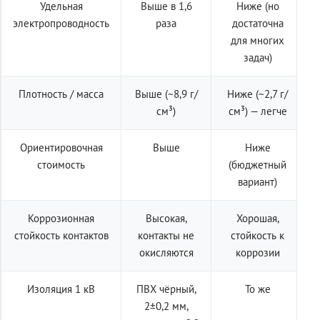
Удельная
Выше в 1,6
Ниже (но
электропроводность
раза
достаточна
для многих
задач)
Плотность / масса
Выше (~8,9 г/
Ниже (~2,7 г/
см³)
см³) — легче
Ориентировочная
Выше
Ниже
стоимость
(бюджетный
вариант)
Коррозионная
Высокая,
Хорошая,
стойкость контактов
контакты не
стойкость к
окисляются
коррозии
Изоляция 1 кВ
ПВХ чёрный,
То же
2±0,2 мм,