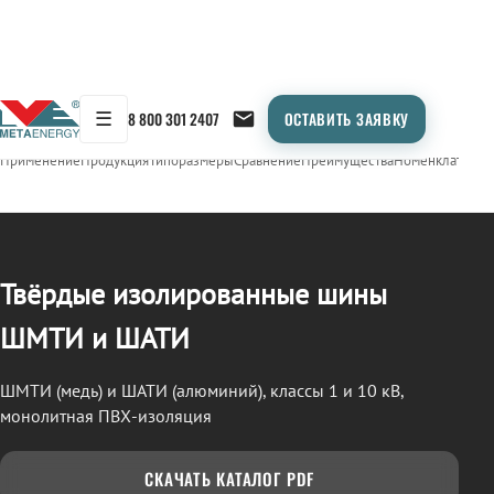
☰
8 800 301 2407
ОСТАВИТЬ ЗАЯВКУ
/
СТП (ШМТИ / ШАТИ)
← Продукция
Применение
Продукция
Типоразмеры
Сравнение
Преимущества
Номенклатура
О
Твёрдые изолированные шины
ШМТИ и ШАТИ
ШМТИ (медь) и ШАТИ (алюминий), классы 1 и 10 кВ,
монолитная ПВХ-изоляция
СКАЧАТЬ КАТАЛОГ PDF