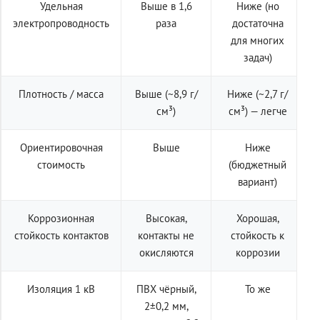
Удельная
Выше в 1,6
Ниже (но
электропроводность
раза
достаточна
для многих
задач)
Плотность / масса
Выше (~8,9 г/
Ниже (~2,7 г/
см³)
см³) — легче
Ориентировочная
Выше
Ниже
стоимость
(бюджетный
вариант)
Коррозионная
Высокая,
Хорошая,
стойкость контактов
контакты не
стойкость к
окисляются
коррозии
Изоляция 1 кВ
ПВХ чёрный,
То же
2±0,2 мм,