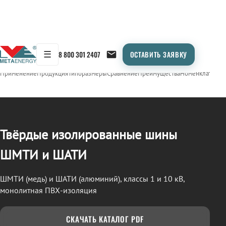
☰
8 800 301 2407
ОСТАВИТЬ ЗАЯВКУ
/
СТП (ШМТИ / ШАТИ)
← Продукция
Применение
Продукция
Типоразмеры
Сравнение
Преимущества
Номенклатура
О
Твёрдые изолированные шины
ШМТИ и ШАТИ
ШМТИ (медь) и ШАТИ (алюминий), классы 1 и 10 кВ,
монолитная ПВХ-изоляция
СКАЧАТЬ КАТАЛОГ PDF