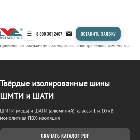
☰
8 800 301 2407
ОСТАВИТЬ ЗАЯВКУ
/
СТП (ШМТИ / ШАТИ)
← Продукция
Применение
Продукция
Типоразмеры
Сравнение
Преимущества
Номенклатура
О
Твёрдые изолированные шины
ШМТИ и ШАТИ
ШМТИ (медь) и ШАТИ (алюминий), классы 1 и 10 кВ,
монолитная ПВХ-изоляция
СКАЧАТЬ КАТАЛОГ PDF