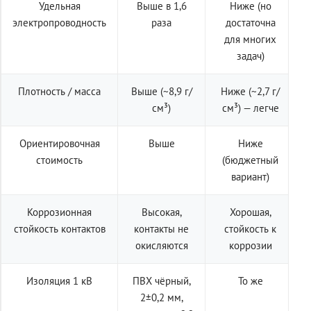
Удельная
Выше в 1,6
Ниже (но
электропроводность
раза
достаточна
для многих
задач)
Плотность / масса
Выше (~8,9 г/
Ниже (~2,7 г/
см³)
см³) — легче
Ориентировочная
Выше
Ниже
стоимость
(бюджетный
вариант)
Коррозионная
Высокая,
Хорошая,
стойкость контактов
контакты не
стойкость к
окисляются
коррозии
Изоляция 1 кВ
ПВХ чёрный,
То же
2±0,2 мм,