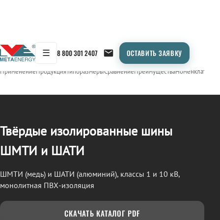
☰
8 800 301 2407
ОСТАВИТЬ ЗАЯВКУ
/
СТП (ШМТИ / ШАТИ)
← Продукция
Применение
Продукция
Типоразмеры
Сравнение
Преимущества
Номенклатура
О
Твёрдые изолированные шины
ШМТИ и ШАТИ
ШМТИ (медь) и ШАТИ (алюминий), классы 1 и 10 кВ,
монолитная ПВХ-изоляция
СКАЧАТЬ КАТАЛОГ PDF