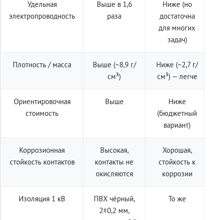
Удельная
Выше в 1,6
Ниже (но
электропроводность
раза
достаточна
для многих
задач)
Плотность / масса
Выше (~8,9 г/
Ниже (~2,7 г/
см³)
см³) — легче
Ориентировочная
Выше
Ниже
стоимость
(бюджетный
вариант)
Коррозионная
Высокая,
Хорошая,
стойкость контактов
контакты не
стойкость к
окисляются
коррозии
Изоляция 1 кВ
ПВХ чёрный,
То же
2±0,2 мм,