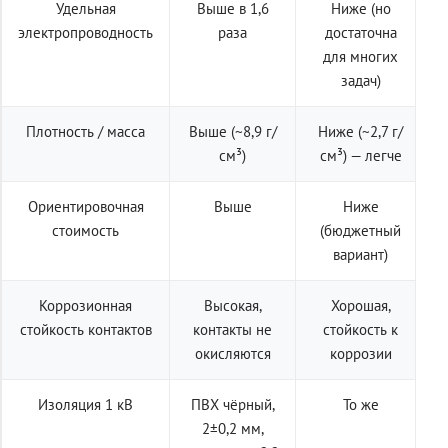
Удельная
Выше в 1,6
Ниже (но
электропроводность
раза
достаточна
для многих
задач)
Плотность / масса
Выше (~8,9 г/
Ниже (~2,7 г/
см³)
см³) — легче
Ориентировочная
Выше
Ниже
стоимость
(бюджетный
вариант)
Коррозионная
Высокая,
Хорошая,
стойкость контактов
контакты не
стойкость к
окисляются
коррозии
Изоляция 1 кВ
ПВХ чёрный,
То же
2±0,2 мм,