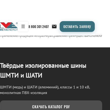
☰
8 800 301 2407
ОСТАВИТЬ ЗАЯВКУ
/
СТП (ШМТИ / ШАТИ)
← Продукция
Применение
Продукция
Типоразмеры
Сравнение
Преимущества
Номенклатура
О
Твёрдые изолированные шины
ШМТИ и ШАТИ
ШМТИ (медь) и ШАТИ (алюминий), классы 1 и 10 кВ,
монолитная ПВХ-изоляция
СКАЧАТЬ КАТАЛОГ PDF